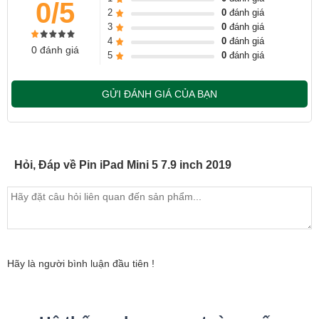
0/5
Cảm ơn quý khách đã dành thời gian tham khảo và quan tâm
2
0
đánh giá
3
0
đánh giá
tới dịch vụ thay Pin iPad tại Ngọc Nguyễn Care
4
0
đánh giá
0 đánh giá
- Hotline
CSKH dịch vụ sửa chữa: 0944-283-283
5
0
đánh giá
GỬI ĐÁNH GIÁ CỦA BẠN
Hỏi, Đáp về Pin iPad Mini 5 7.9 inch 2019
Hãy là người bình luận đầu tiên !