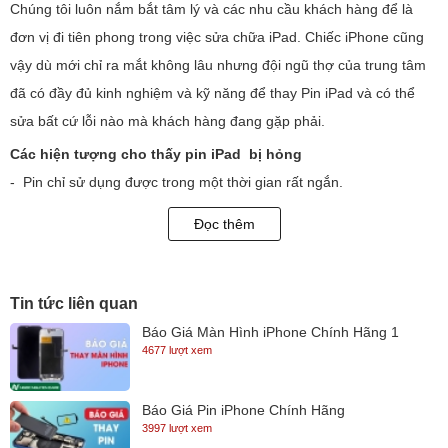
Chúng tôi luôn nắm bắt tâm lý và các nhu cầu khách hàng để là
đơn vị đi tiên phong trong việc sửa chữa iPad. Chiếc iPhone cũng
vậy dù mới chỉ ra mắt không lâu nhưng đội ngũ thợ của trung tâm
đã có đầy đủ kinh nghiệm và kỹ năng để thay Pin iPad và có thể
sửa bất cứ lỗi nào mà khách hàng đang gặp phải.
Các hiện tượng cho thấy pin iPad bị hỏng
- Pin chỉ sử dụng được trong một thời gian rất ngắn.
- Pin cắm sạc vào không nhận nguồn điện.
Đọc thêm
- Pin bị phồng.
Các nguyên nhân dẫn đến việc pin iPad hỏng
- Do sử dụng thiết bị đã lâu.
Tin tức liên quan
- Sử dụng iPad vừa dùng vừa sạc.
Báo Giá Màn Hình iPhone Chính Hãng 1
4677 lượt xem
- Sử dụng pin kém chất lượng , không phải pin chính hãng.
- Sử dụng củ sạc hàng lô.
Báo Giá Pin iPhone Chính Hãng
- Do rơi rớt hoặc bị dính nước vào làm hỏng pin.
3997 lượt xem
Quy trình thay pin iPad tại Ngọc Nguyễn Care