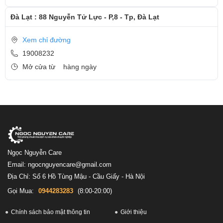
Đà Lạt : 88 Nguyễn Tử Lực - P,8 - Tp, Đà Lạt
Xem chỉ đường
19008232
Mở cửa từ
hàng ngày
Ngọc Nguyễn Care
Email: ngocnguyencare@gmail.com
Địa Chỉ: Số 6 Hồ Tùng Mậu - Cầu Giấy - Hà Nội
Gọi Mua:
0944283283
(8:00-20:00)
Chính sách bảo mật thông tin
Giới thiệu