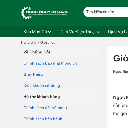
Kho Máy Cũ
Dịch Vụ Điện Thoại
Dịch Vụ L
Trang chủ
Giới thiệu
Về Chúng Tôi
Giớ
Chính sách bảo mật thông tin
Ngọc Ng
Giới thiệu
Điều khoản sử dụng
Hỗ trợ khách hàng
Ngọc N
sản phẩ
Chính sách đổi trả hàng
thế gi
Chính sách bảo hành