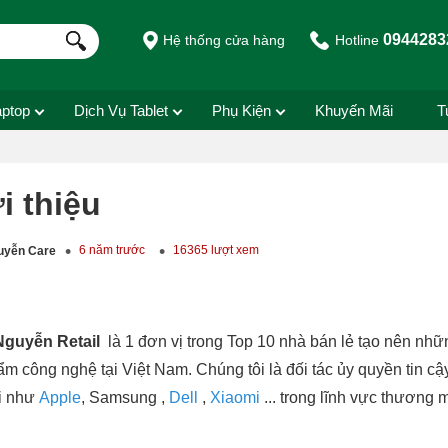
0944283
Hệ thống cửa hàng
Hotline
aptop
Dịch Vụ Tablet
Phụ Kiện
Khuyến Mãi
T
i thiệu
6 năm trước
16365 lượt xem
uyễn Care
guyễn Retail
là 1 đơn vị trong Top 10 nhà bán lẻ tạo nên nhữn
m công nghệ tại Việt Nam. Chúng tôi là đối tác ủy quyền tin cậ
ới như
Apple
, Samsung ,
Dell
,
Xiaomi
... trong lĩnh vực thương m