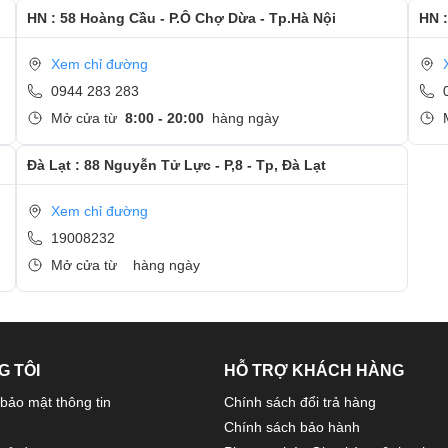
HN : 58 Hoàng Cầu - P.Ô Chợ Dừa - Tp.Hà Nội
HN :
Xem chỉ đường
0944 283 283
Mở cửa từ
8:00 - 20:00
hàng ngày
Đà Lạt : 88 Nguyễn Tử Lực - P,8 - Tp, Đà Lạt
Xem chỉ đường
19008232
Mở cửa từ
hàng ngày
G TÔI
HỖ TRỢ KHÁCH HÀNG
bảo mật thông tin
Chính sách đổi trả hàng
Chính sách bảo hành