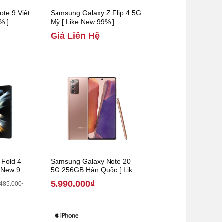
te 9 Việt
Samsung Galaxy Z Flip 4 5G
% ]
Mỹ [ Like New 99% ]
Giá Liên Hệ
Fold 4
Samsung Galaxy Note 20
e New 99%
5G 256GB Hàn Quốc [ Like
New 99% ]
5.990.000₫
.485.000₫