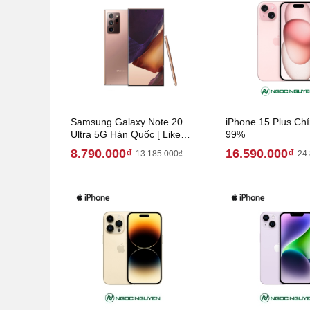
Samsung Galaxy Note 20
iPhone 15 Plus Ch
Ultra 5G Hàn Quốc [ Like
99%
New 99% ]
8.790.000₫
16.590.000₫
13.185.000₫
24