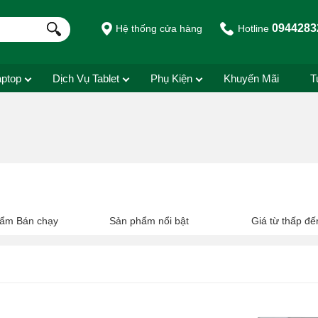
0944283
Hệ thống cửa hàng
Hotline
aptop
Dịch Vụ Tablet
Phụ Kiện
Khuyến Mãi
T
ẩm Bán chạy
Sản phẩm nổi bật
Giá từ thấp đế