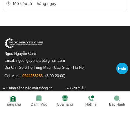
Mở cửa từ
hàng ngày
Ngọc Nguyễn Care
Email: ngocnguyencare@gmail.com
Địa Chỉ: Số 6 Hồ Tùng Mậu - Cầu Giấy - Hà Nội
Gọi Mua:
0944283283
(8:00-20:00)
Chính sách bảo mật thông tin
Giới thiệu
Điều khoản sử dụng
Chính sách đổi trả hàng
Trang chủ
Danh Mục
Cửa hàng
Hotline
Bảo Hành
Chính sách bảo hành
Phương thức Giao hàng & thanh
toán
Kết nối với chúng tôi