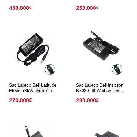
4.5mm*3.0mm)
450.000₫
260.000₫
Sạc Laptop Dell Latitude
Sạc Laptop Dell Inspiron
E5550 (65W chân kim
N5030 (90W chân kim
7.4mm * 5.0 mm)
7.4mm * 5.0 mm)
270.000₫
290.000₫