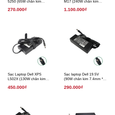
5250 (65W chân kim
M17 (240W chân kim
7.4mm * 5.0 mm)
7.4mm * 5.0 mm) 2019
270.000₫
1.100.000₫
Sạc Laptop Dell XPS
Sạc laptop Dell 19.5V
L502X (130W chân kim
(90W chân kim 7.4mm *
7.4mm * 5.0 mm)
5.0 mm)
450.000₫
290.000₫