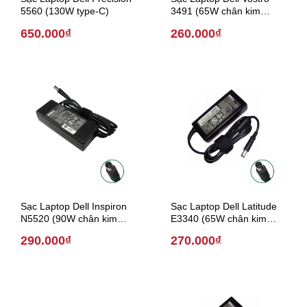
5560 (130W type-C)
3491 (65W chân kim
4.5mm*3.0mm)
650.000₫
260.000₫
Sạc Laptop Dell Inspiron
Sạc Laptop Dell Latitude
N5520 (90W chân kim
E3340 (65W chân kim
7.4mm * 5.0 mm)
7.4mm * 5.0 mm)
290.000₫
270.000₫