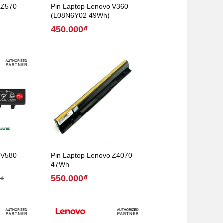
 Z570
Pin Laptop Lenovo V360
(L08N6Y02 49Wh)
450.000₫
 V580
Pin Laptop Lenovo Z4070
47Wh
550.000₫
0₫