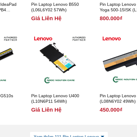
 IdeaPad
Pin Laptop Lenovo B550
Pin Laptop Lenovo
PB4
(L06L6Y02 57Wh)
Yoga 500-15ISK (
35Wh)
Giá Liên Hệ
800.000₫
 G510s
Pin Laptop Lenovo U400
Pin Laptop Lenov
(L10N6P11 54Wh)
(L08N6Y02 49Wh)
Giá Liên Hệ
450.000₫
Xem thêm 111 Pin Laptop Lenovo