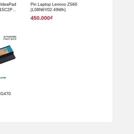
 IdeaPad
Pin Laptop Lenovo Z560
L15C2PB1
(L08N6Y02 49Wh)
450.000₫
o G470