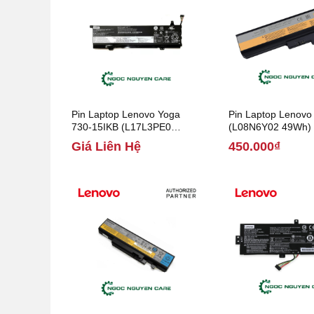
Pin Laptop Lenovo Yoga
Pin Laptop Lenov
730-15IKB (L17L3PE0
(L08N6Y02 49Wh)
51.5Wh)
Giá Liên Hệ
450.000₫