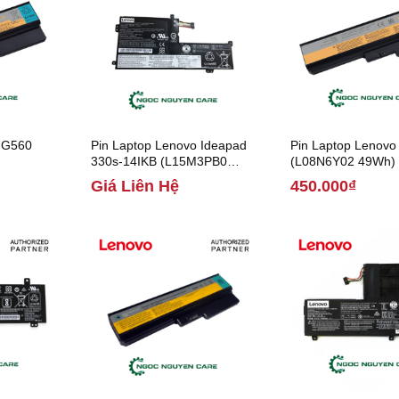
o G560
Pin Laptop Lenovo Ideapad
Pin Laptop Lenovo
330s-14IKB (L15M3PB0
(L08N6Y02 49Wh)
52.5Wh)
Giá Liên Hệ
450.000₫