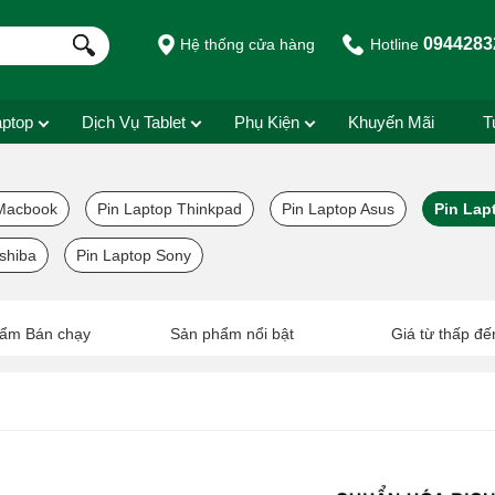
0944283
Hệ thống cửa hàng
Hotline
aptop
Dịch Vụ Tablet
Phụ Kiện
Khuyến Mãi
T
Macbook
Pin Laptop Thinkpad
Pin Laptop Asus
Pin Lap
shiba
Pin Laptop Sony
ẩm Bán chạy
Sản phẩm nổi bật
Giá từ thấp đế