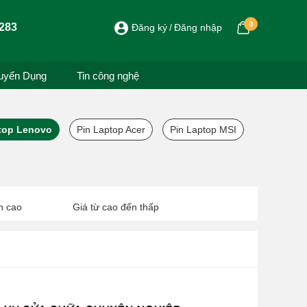
0
283
Đăng ký
Đăng nhập
uyển Dụng
Tin công nghệ
top Lenovo
Pin Laptop Acer
Pin Laptop MSI
n cao
Giá từ cao đến thấp