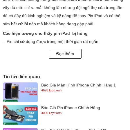
vậy dù mới chỉ ra mắt không lâu nhưng đội ngũ thợ của trung tâm
đã có đầy đủ kinh nghiệm và kỹ năng để thay Pin iPad và có thể
sửa bất cứ lỗi nào mà khách hàng đang gặp phải.
Các hiện tượng cho thấy pin iPad bị hỏng
- Pin chỉ sử dụng được trong một thời gian rất ngắn.
- Pin cắm sạc vào không nhận nguồn điện.
Đọc thêm
- Pin bị phồng.
Các nguyên nhân dẫn đến việc pin iPad hỏng
- Do sử dụng thiết bị đã lâu.
Tin tức liên quan
- Sử dụng iPad vừa dùng vừa sạc.
Báo Giá Màn Hình iPhone Chính Hãng 1
4678 lượt xem
- Sử dụng pin kém chất lượng , không phải pin chính hãng.
- Sử dụng củ sạc hàng lô.
Báo Giá Pin iPhone Chính Hãng
- Do rơi rớt hoặc bị dính nước vào làm hỏng pin.
4000 lượt xem
Quy trình thay pin iPad tại Ngọc Nguyễn Care
Bước 1 : Hệ thống Ngọc Nguyễn Store sẽ nhận máy trực tiếp và