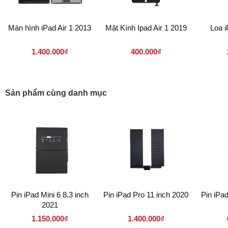
Màn hình iPad Air 1 2013
Mặt Kính Ipad Air 1 2019
Loa i
1.400.000₫
400.000₫
Sản phẩm cùng danh mục
Pin iPad Mini 6 8.3 inch
Pin iPad Pro 11 inch 2020
Pin iPa
2021
1.150.000₫
1.400.000₫