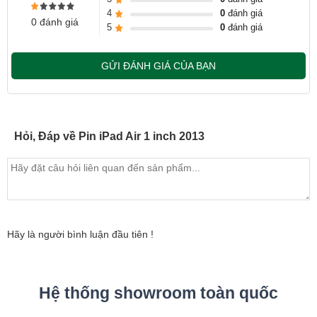
tâm tới dịch vụ thay Pin iPad tại Ngọc Nguyễn Care
4
0
đánh giá
0 đánh giá
5
0
đánh giá
- Hotline
CSKH dịch vụ sửa chữa: 0944-283-283
GỬI ĐÁNH GIÁ CỦA BẠN
Hỏi, Đáp về Pin iPad Air 1 inch 2013
Hãy là người bình luận đầu tiên !
Hệ thống showroom toàn quốc