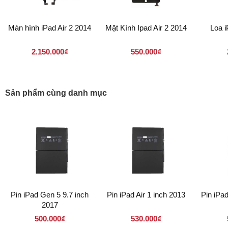
Màn hình iPad Air 2 2014
Mặt Kính Ipad Air 2 2014
Loa i
2.150.000₫
550.000₫
Sản phẩm cùng danh mục
Pin iPad Gen 5 9.7 inch
Pin iPad Air 1 inch 2013
Pin iPa
2017
500.000₫
530.000₫