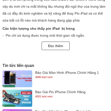
vậy dù mới chỉ ra mắt không lâu nhưng đội ngũ thợ của trung tâm
đã có đầy đủ kinh nghiệm và kỹ năng để thay Pin iPad và có thể
sửa bất cứ lỗi nào mà khách hàng đang gặp phải.
Các hiện tượng cho thấy pin iPad bị hỏng
- Pin chỉ sử dụng được trong một thời gian rất ngắn.
- Pin cắm sạc vào không nhận nguồn điện.
Đọc thêm
- Pin bị phồng.
Các nguyên nhân dẫn đến việc pin iPad hỏng
- Do sử dụng thiết bị đã lâu.
Tin tức liên quan
- Sử dụng iPad vừa dùng vừa sạc.
Báo Giá Màn Hình iPhone Chính Hãng 1
4680 lượt xem
- Sử dụng pin kém chất lượng , không phải pin chính hãng.
- Sử dụng củ sạc hàng lô.
Báo Giá Pin iPhone Chính Hãng
- Do rơi rớt hoặc bị dính nước vào làm hỏng pin.
4001 lượt xem
Quy trình thay pin iPad tại Ngọc Nguyễn Care
Bước 1 : Hệ thống Ngọc Nguyễn Store sẽ nhận máy trực tiếp và