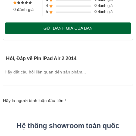
4
0
đánh giá
0 đánh giá
- Hotline
CSKH dịch vụ sửa chữa: 0944-283-283
5
0
đánh giá
GỬI ĐÁNH GIÁ CỦA BẠN
Hỏi, Đáp về Pin iPad Air 2 2014
Hãy là người bình luận đầu tiên !
Hệ thống showroom toàn quốc