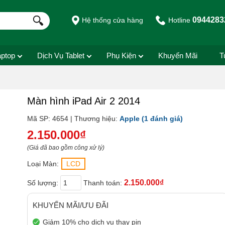
0944283
Hệ thống cửa hàng
Hotline
aptop
Dịch Vụ Tablet
Phụ Kiện
Khuyến Mãi
T
Màn hình iPad Air 2 2014
Mã SP: 4654 | Thương hiệu:
Apple
(1 đánh giá)
2.150.000₫
(Giá đã bao gồm công xử lý)
Loại Màn:
LCD
2.150.000₫
Số lượng:
Thanh toán:
KHUYẾN MÃI/ƯU ĐÃI
Giảm 10% cho dịch vụ thay pin