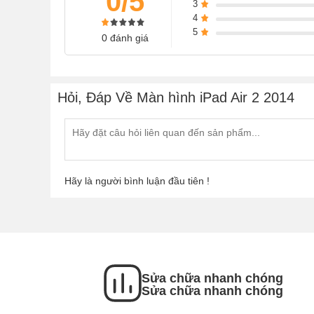
0/5
3
4
5
0 đánh giá
Hỏi, Đáp Về Màn hình iPad Air 2 2014
Hãy là người bình luận đầu tiên !
​
Nguyên nhân màn hình IPad bị hư thường là 
- IPad bị vào nước cũng gây ra lỗi hư màn hình.
Sửa chữa nhanh chóng
- IPad bị va đập mạnh làm vỡ màn hình.
Sửa chữa nhanh chóng
- IPad bị cấn với vật cứng làm màn hình bị sọc, 