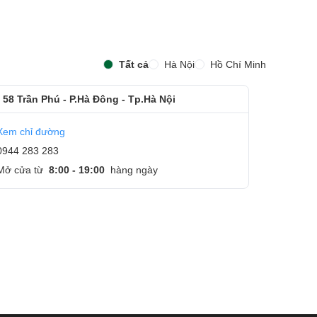
Tất cả
Hà Nội
Hồ Chí Minh
 58 Trần Phú - P.Hà Đông - Tp.Hà Nội
Xem chỉ đường
0944 283 283
m
Mở cửa từ
8:00 - 19:00
hàng ngày