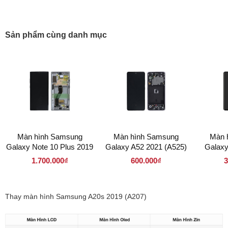
Sản phẩm cùng danh mục
Màn hình Samsung
Màn hình Samsung
Màn 
Galaxy Note 10 Plus 2019
Galaxy A52 2021 (A525)
Galaxy
(N970)
1.700.000₫
600.000₫
3
Thay màn hình Samsung A20s 2019 (A207)