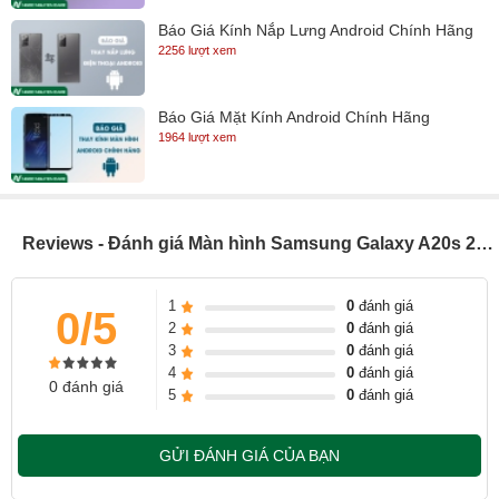
Báo Giá Kính Nắp Lưng Android Chính Hãng
2256 lượt xem
Báo Giá Mặt Kính Android Chính Hãng
1964 lượt xem
Reviews - Đánh giá Màn hình Samsung Galaxy A20s 2019 (A207)
1
0
đánh giá
0/5
2
0
đánh giá
3
0
đánh giá
Nguyên nhân màn hình Samsung bị hư thường là do
4
0
đánh giá
0 đánh giá
5
0
đánh giá
- Samsung bị vào nước cũng gây ra lỗi hư màn hình.
- Samsung bị va đập mạnh làm vỡ màn hình.
GỬI ĐÁNH GIÁ CỦA BẠN
- Samsung bị cấn với vật cứng làm màn hình bị sọc, chảy
mực.