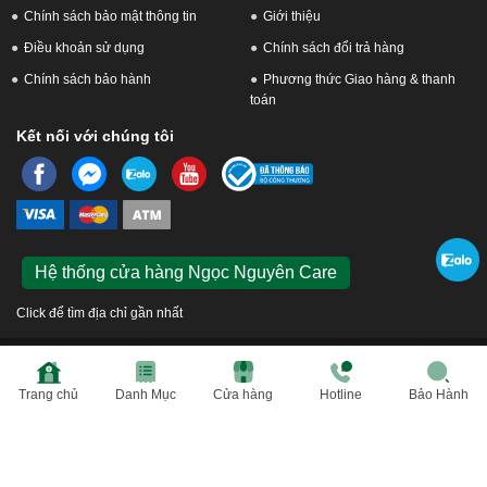
bảo hành.
Chính sách bảo mật thông tin
Giới thiệu
- Khách hàng xem trực tiếp – Sửa chữa lấy ngay.
Điều khoản sử dụng
Chính sách đổi trả hàng
Cảm ơn quý khách khi dành thời gian quan tâm tới dịch vụ
Chính sách bảo hành
Phương thức Giao hàng & thanh
Thay màn hình Samsung tại Ngọc Nguyễn Care.
toán
-
Hotline
CSKH dịch vụ sửa chữa: 0944-283-283.
Kết nối với chúng tôi
Hệ thống cửa hàng Ngọc Nguyên Care
Click để tìm địa chỉ gần nhất
© 2026 Ngọc Nguyễn Care. Công ty Cổ phần Bán lẻ Ngọc Nguyễn. GPKD số 0109576433 do
Sở KH và ĐT TP Hà Nội cấp ngày 31/03/2021. Địa chỉ: Số 6 Hồ Tùng Mậu, P. Mai Dịch, Q. Cầu
Trang chủ
Danh Mục
Cửa hàng
Hotline
Bảo Hành
Giấy, Tp. Hà Nội