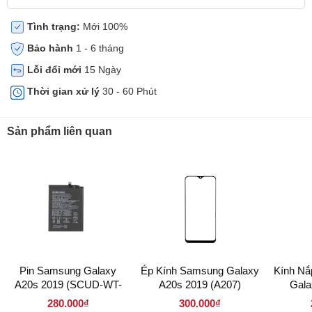
Tình trạng:
Mới 100%
Bảo hành
1 - 6 tháng
Lỗi đổi mới
15 Ngày
Thời gian xử lý
30 - 60 Phút
Sản phẩm liên quan
Pin Samsung Galaxy
Ép Kính Samsung Galaxy
Kính N
A20s 2019 (SCUD-WT-
A20s 2019 (A207)
Gala
N6)
280.000₫
300.000₫