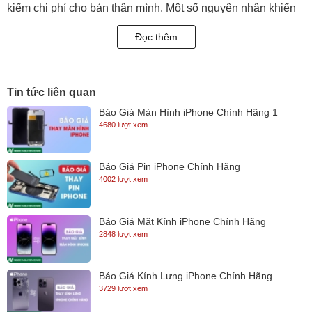
kiếm chi phí cho bản thân mình. Một số nguyên nhân khiến
cho màn hình Samsung cần phải được thay thế mới bao
Đọc thêm
gồm các nguyên nhân sau đây:
- Màn hình Samsung bị vỡ, nhiễu màu, không hiển thị như
bình thường dù cảm ứng vẫn hoạt động được bình thường.
Tin tức liên quan
- Màn hình Samsung bị sọc, chảy mực.
Báo Giá Màn Hình iPhone Chính Hãng 1
4680 lượt xem
- Màn hình Samsung hiển thị sai màu sắc, sọc màu, loang
màu.
Báo Giá Pin iPhone Chính Hãng
4002 lượt xem
Báo Giá Mặt Kính iPhone Chính Hãng
2848 lượt xem
Báo Giá Kính Lưng iPhone Chính Hãng
3729 lượt xem