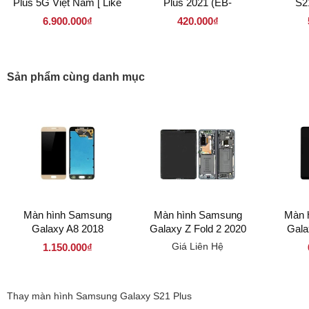
Plus 5G Việt Nam [ Like
Plus 2021 (EB-
S2
New 99% ]
BG991ABY)
6.900.000₫
420.000₫
Sản phẩm cùng danh mục
Màn hình Samsung
Màn hình Samsung
Màn 
Galaxy A8 2018
Galaxy Z Fold 2 2020
Gala
Giá Liên Hệ
1.150.000₫
Thay màn hình Samsung Galaxy S21 Plus