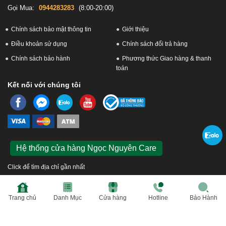
Gọi Mua:
0944283283
(8:00-20:00)
Chính sách bảo mật thông tin
Giới thiệu
Điều khoản sử dụng
Chính sách đổi trả hàng
Chính sách bảo hành
Phương thức Giao hàng & thanh
toán
Kết nối với chúng tôi
Hệ thống cửa hàng Ngọc Nguyên Care
Click để tìm địa chỉ gần nhất
© 2026 Ngọc Nguyễn Care. Công ty Cổ phần Bán lẻ Ngọc Nguyễn. GPKD số 0109576433 do
Trang chủ
Danh Mục
Cửa hàng
Hotline
Bảo Hành
Sở KH và ĐT TP Hà Nội cấp ngày 31/03/2021. Địa chỉ: Số 6 Hồ Tùng Mậu, P. Mai Dịch, Q. Cầu
Giấy, Tp. Hà Nội