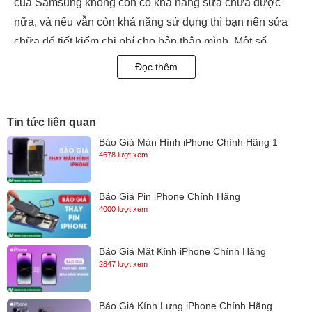
của Samsung không còn có khả năng sửa chữa được
nữa, và nếu vẫn còn khả năng sử dụng thì bạn nên sửa
chữa để tiết kiếm chi phí cho bản thân mình. Một số
nguyên nhân khiến cho màn hình Samsung cần phải
Đọc thêm
được thay thế mới bao gồm các nguyên nhân sau đây:
- Màn hình Samsung bị vỡ, nhiễu màu, không hiển thị
Tin tức liên quan
như bình thường dù cảm ứng vẫn hoạt động được bình
thường.
Báo Giá Màn Hình iPhone Chính Hãng 1
4678 lượt xem
- Màn hình Samsung bị sọc, chảy mực.
- Màn hình Samsung hiển thị sai màu sắc, sọc màu, loang
Báo Giá Pin iPhone Chính Hãng
màu.
4000 lượt xem
​Nguyên nhân màn hình Samsung bị hư thường là do
- Samsung bị vào nước cũng gây ra lỗi hư màn hình.
Báo Giá Mặt Kính iPhone Chính Hãng
- Samsung bị va đập mạnh làm vỡ màn hình.
2847 lượt xem
- Samsung bị cấn với vật cứng làm màn hình bị sọc, chảy
mực.
Báo Giá Kính Lưng iPhone Chính Hãng