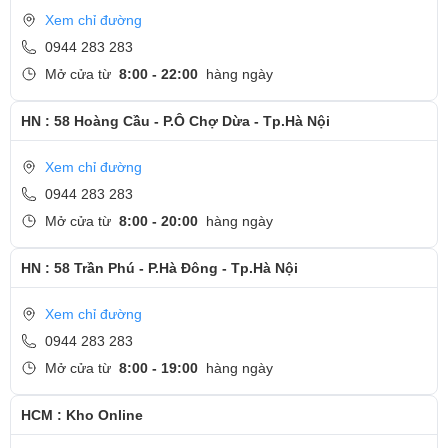
Quy trình thay màn hình Samsung tại Ngọc Nguyễn
Xem chỉ đường
Care
0944 283 283
Bước 1 : Hệ thống Ngọc Nguyễn Care sẽ nhận máy trực
Mở cửa từ
8:00 - 22:00
hàng ngày
tiếp và nghe nhu cầu của khách hàng để có thể kiểm tra
HN : 58 Hoàng Cầu - P.Ô Chợ Dừa - Tp.Hà Nội
được tình trạng trước khi tư vấn chi tiết về dịch vụ bạn
cần chọn
Xem chỉ đường
Bước 2 : Tháo máy và kiếm tra chi tiết về tình trạng máy.
0944 283 283
Bước 3 : Sửa chữa và thay màn hình Samsung nhanh
Mở cửa từ
8:00 - 20:00
hàng ngày
chóng bằng linh kiện zin chính hãng.
Bước 4 : Lắp lại máy cho khách hàng.
HN : 58 Trần Phú - P.Hà Đông - Tp.Hà Nội
Bước 5 : Kiểm tra máy và bàn giao máy lại cho khách
Xem chỉ đường
hàng , dán tem bảo hành.
0944 283 283
Cam kết thay màn hình Samsung tại Ngọc Nguyễn
Mở cửa từ
8:00 - 19:00
hàng ngày
Care
- Thời gian thay: 2 - 3 tiếng
HCM : Kho Online
- Thực hiện đúng cam kết những gì cam kết trong thời