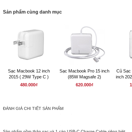
Sản phẩm cùng danh mục
Sạc Macbook 12 inch
Sạc Macbook Pro 15 inch
Củ Sạc
2015 ( 29W Type C )
(85W Magsafe 2)
inch 20
480.000₫
620.000₫
1
ĐÁNH GIÁ CHI TIẾT SẢN PHẨM