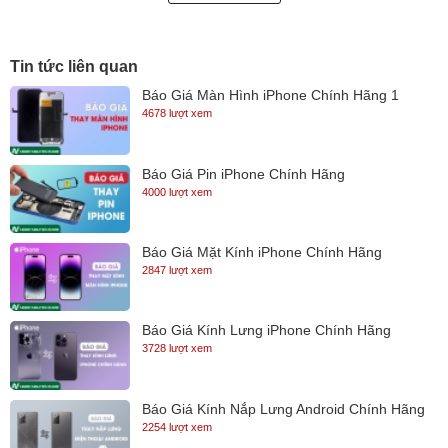
• Hỗ trợ sạc kể cả khi máy đang tắt, sạc một cách nhanh chóng
nhưng không gây hại cho pin.
Tin tức liên quan
Báo Giá Màn Hình iPhone Chính Hãng 1
4678 lượt xem
Báo Giá Pin iPhone Chính Hãng
4000 lượt xem
Báo Giá Mặt Kính iPhone Chính Hãng
2847 lượt xem
Báo Giá Kính Lưng iPhone Chính Hãng
Bảo hành Sạc Macbook Pro 61W USB-C :
3728 lượt xem
Sạc Macbook Pro 61W USB-C
được bảo hành 12 tháng . Giá bán
Báo Giá Kính Nắp Lưng Android Chính Hãng
chúng tôi cung cấp đã bao gồm thân sạc và sợi cáp USB-C Charge
2254 lượt xem
Cable . Sản phẩm cam kết về chất lượng cũng như chính sách