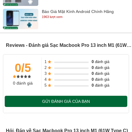
hoàn tiền nếu khách hàng phát hiện Sạc Macbook không phải
Báo Giá Mặt Kính Android Chính Hãng
chính hãng và không theo quy chuẩn của Apple .
1963 lượt xem
Reviews - Đánh giá Sạc Macbook Pro 13 inch M1 (61W Type C)
1
0
đánh giá
0/5
2
0
đánh giá
3
0
đánh giá
4
0
đánh giá
0 đánh giá
5
0
đánh giá
GỬI ĐÁNH GIÁ CỦA BẠN
Hỏi, Đáp về Sạc Macbook Pro 13 inch M1 (61W Type C)