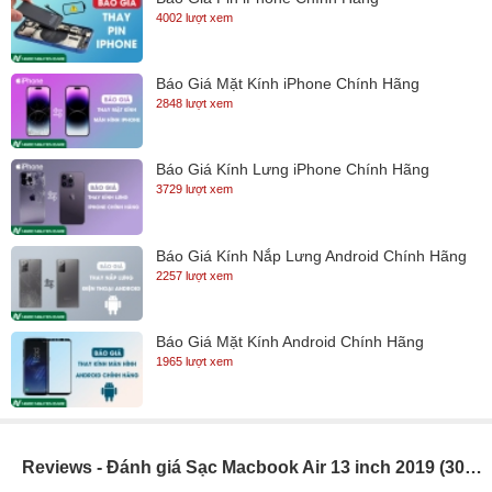
4002 lượt xem
Công suất 30W, hỗ trợ điều chỉnh dòng điện
Sạc Macbook Apple 30W USB-C Power Adapter Chính hãng có
Báo Giá Mặt Kính iPhone Chính Hãng
công suất sạc lên tới 30W. Với công suất khá lớn như vậy bộ sạc
2848 lượt xem
này giúp quá trình sạc pin so với các bộ sạc thông thường khác
được rút ngắn một cách đáng kể.
Báo Giá Kính Lưng iPhone Chính Hãng
3729 lượt xem
Báo Giá Kính Nắp Lưng Android Chính Hãng
2257 lượt xem
Báo Giá Mặt Kính Android Chính Hãng
1965 lượt xem
Reviews - Đánh giá Sạc Macbook Air 13 inch 2019 (30W Type C)