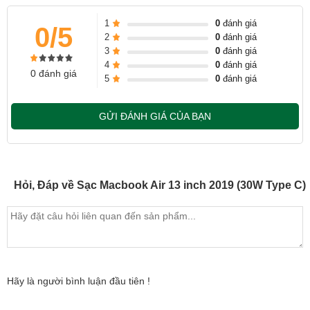
Ngoài ra còn có hỗ trợ sạc nhanh, nếu bạn đang lo lắng về vấn đề
an toàn thì Sạc Macbook Apple 30W USB-C Power Adapter Chính
1
0
đánh giá
0/5
2
0
đánh giá
hãng có khả năng điều chỉnh dòng điện ổn định trên nhiều thiết bị.
3
0
đánh giá
Bên cạnh đó trải qua quy trình sản xuất kiểm định nghiêm ngặt nên
4
0
đánh giá
0 đánh giá
bạn có thể yên tâm sử dụng.
5
0
đánh giá
GỬI ĐÁNH GIÁ CỦA BẠN
Hỏi, Đáp về Sạc Macbook Air 13 inch 2019 (30W Type C)
Hãy là người bình luận đầu tiên !