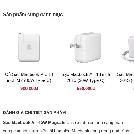
Sản phẩm cùng danh mục
Củ Sạc Macbook Pro 14
Sạc Macbook Air 13 inch
Sạc Mac
inch M2 (96W Type C)
2019 (30W Type C)
2015 (
900.000₫
550.000₫
ĐÁNH GIÁ CHI TIẾT SẢN PHẨM
Sạc Macbook Air 45W Magsafe 1
sẽ xuất hiện ánh sáng màu
vàng cam khi được kết nối,báo hiệu Macbook đang trong quá trình