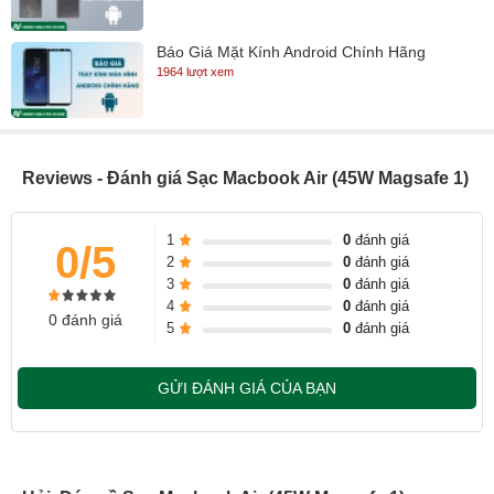
được sự ổn định,nguồn điện không được kiểm soát dẫn đếp
Báo Giá Mặt Kính Android Chính Hãng
chập,cháy ,nổ.
1964 lượt xem
Reviews - Đánh giá Sạc Macbook Air (45W Magsafe 1)
1
0
đánh giá
0/5
2
0
đánh giá
3
0
đánh giá
4
0
đánh giá
0 đánh giá
5
0
đánh giá
GỬI ĐÁNH GIÁ CỦA BẠN
Cách phân biệt sạc kém chất lượng đơn giản nhất là thường nhẹ
hơn và mức độ gia công sạc không tinh tế như chữ không rõ
nét,chân đầu sạc bị lung lay,han rỉ.