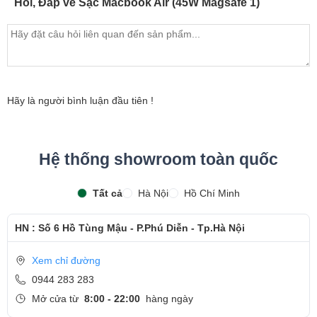
Khả năng tương thích
Hỏi, Đáp về Sạc Macbook Air (45W Magsafe 1)
Các dòng máy của Apple tương thích với loại sạc 45W
(Magsafe 1) này gồm:
MacBook Air (13-inch, Mid 2011)
MacBook Air (11-inch, Mid 2011)
Hãy là người bình luận đầu tiên !
MacBook Air (13-inch, Late 2010)
MacBook Air (11-inch, Late 2010)
Hệ thống showroom toàn quốc
Tất cả
Hà Nội
Hồ Chí Minh
HN : Số 6 Hồ Tùng Mậu - P.Phú Diễn - Tp.Hà Nội
Xem chỉ đường
0944 283 283
Mở cửa từ
8:00 - 22:00
hàng ngày