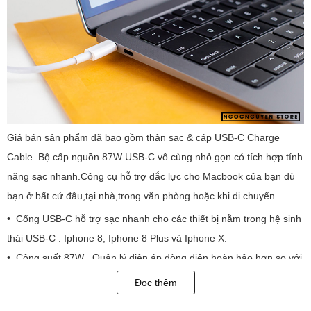
Giá bán sản phẩm đã bao gồm thân sạc & cáp USB-C Charge
Cable .Bộ cấp nguồn 87W USB-C vô cùng nhỏ gọn có tích hợp tính
năng sạc nhanh.Công cụ hỗ trợ đắc lực cho Macbook của bạn dù
bạn ở bất cứ đâu,tại nhà,trong văn phòng hoặc khi di chuyển.
• Cổng USB-C hỗ trợ sạc nhanh cho các thiết bị nằm trong hệ sinh
thái USB-C : Iphone 8, Iphone 8 Plus và Iphone X.
• Công suất 87W , Quản lý điện áp dòng điện hoàn hảo hơn so với
các thiết bị kết nối cổng Magsafe đời cũ.
Đọc thêm
• Khả năng chống va đập tốt cũng như độ đàn hồi dẻo dai khi sử