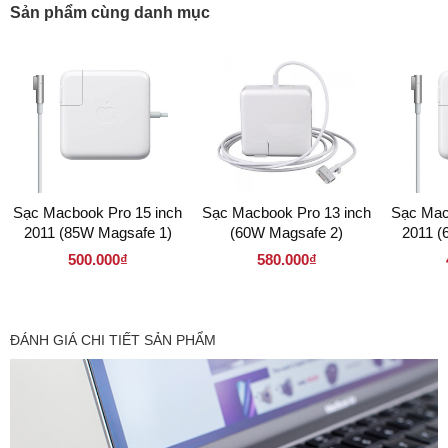
Sản phẩm cùng danh mục
Sạc Macbook Pro 15 inch
Sạc Macbook Pro 13 inch
Sạc Mac
2011 (85W Magsafe 1)
(60W Magsafe 2)
2011 (
500.000₫
580.000₫
ĐÁNH GIÁ CHI TIẾT SẢN PHẨM