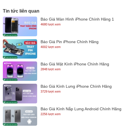
dụng về lâu dài
• Chế độ sạc thông minh,tự động ngắt nguồn điện khi pin được sạc
Tin tức liên quan
đầy.Hoàn toàn không gây hại cho pin
Báo Giá Màn Hình iPhone Chính Hãng 1
4680 lượt xem
Báo Giá Pin iPhone Chính Hãng
4002 lượt xem
Báo Giá Mặt Kính iPhone Chính Hãng
2848 lượt xem
Báo Giá Kính Lưng iPhone Chính Hãng
3729 lượt xem
Bảo hành sản phẩm :
Báo Giá Kính Nắp Lưng Android Chính Hãng
2256 lượt xem
Sạc Macbook Pro 87W USB-C
được bảo hành 12 tháng . Giá bán
chúng tôi cung cấp đã bao gồm thân sạc và sợi cáp USB-C Charge