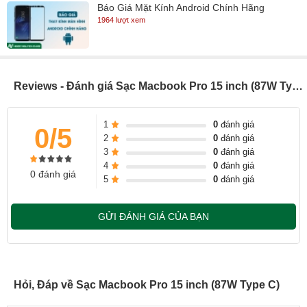
Cable.Chất lượng sản phẩm được cam kết tuyệt đối.Chúng tôi chỉ
Báo Giá Mặt Kính Android Chính Hãng
1964 lượt xem
cung cấp Sạc Macbook chính hãng và được sản xuất theo tiêu
chuẩn của Apple.Chính sách hoàn tiền khi khách hàng phát hiện
sản phẩm kém chất lượng hay không đúng như chúng tôi cam kết
Reviews - Đánh giá Sạc Macbook Pro 15 inch (87W Type C)
1
0
đánh giá
0/5
2
0
đánh giá
3
0
đánh giá
4
0
đánh giá
0 đánh giá
5
0
đánh giá
GỬI ĐÁNH GIÁ CỦA BẠN
Hỏi, Đáp về Sạc Macbook Pro 15 inch (87W Type C)