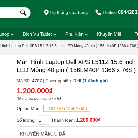
0944283
Hệ thống cửa hàng
Hotline
aptop
Dịch Vụ Tablet
Phụ Kiện
Khuyến Mãi
T
Hình Laptop Dell XPS L511Z 15.6 inch LED Mỏng 40 pin ( 156LM40P 1366 x 768 
Màn Hình Laptop Dell XPS L511Z 15.6 inch
LED Mỏng 40 pin ( 156LM40P 1366 x 768 )
Mã SP: 4707 | Thương hiệu:
Dell
(1 đánh giá)
1.200.000₫
(Giá chưa gồm công xử lý)
Option Màn :
LCD-HD (1366X768)
1.200.000₫
Số lượng:
Thanh toán:
KHUYẾN MÃI/ƯU ĐÃI