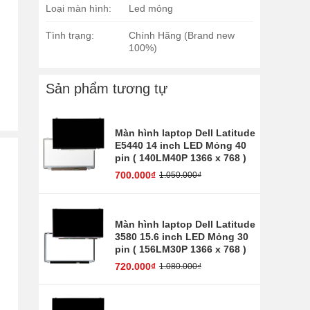
Loại màn hình:
Led mỏng
Tình trạng:
Chính Hãng (Brand new
100%)
Sản phẩm tương tự
Màn hình laptop Dell Latitude
E5440 14 inch LED Mỏng 40
pin ( 140LM40P 1366 x 768 )
700.000₫
1.050.000₫
Màn hình laptop Dell Latitude
3580 15.6 inch LED Mỏng 30
pin ( 156LM30P 1366 x 768 )
720.000₫
1.080.000₫