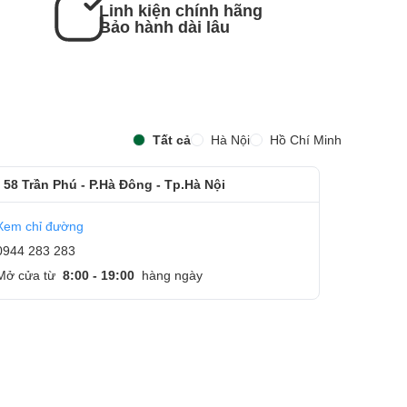
Linh kiện chính hãng
Bảo hành dài lâu
Tất cả
Hà Nội
Hồ Chí Minh
 58 Trần Phú - P.Hà Đông - Tp.Hà Nội
Xem chỉ đường
0944 283 283
Mở cửa từ
8:00 - 19:00
hàng ngày