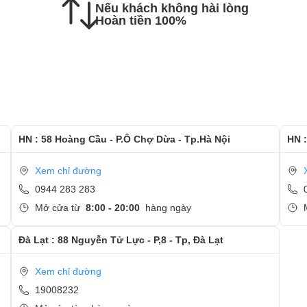
Nếu khách không hài lòng
c hướng dẫn kiểm tra lại màn hình mới
Hoàn tiền 100%
 và quan tâm tới dịch vụ thay màn hình tại Ngọc Nguyễn
HN : 58 Hoàng Cầu - P.Ô Chợ Dừa - Tp.Hà Nội
HN :
Xem chỉ đường
0944 283 283
Mở cửa từ
8:00 - 20:00
hàng ngày
Đà Lạt : 88 Nguyễn Tử Lực - P,8 - Tp, Đà Lạt
Xem chỉ đường
19008232