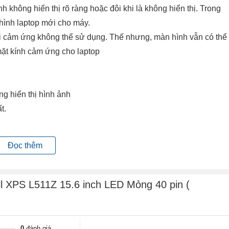
h không hiển thị rõ ràng hoặc đôi khi là không hiển thị. Trong
hình laptop mới cho máy.
hời cảm ứng không thể sử dụng. Thế nhưng, màn hình vẫn có thể
mặt kính cảm ứng cho laptop
ng hiển thị hình ảnh
ất.
hất.
Đọc thêm
hoặc quá trình đóng mở nắp gập màn hình lâu ngày cũng sẽ gây
 không !!!
l XPS L511Z 15.6 inch LED Mỏng 40 pin (
p màn hình đứt, vỉ cao áp hỏng, mất nguồn từ mainboard cấp
0
đánh giá