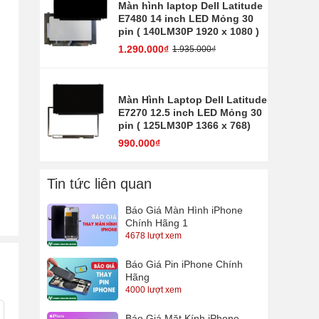
Màn hình laptop Dell Latitude
E7480 14 inch LED Mỏng 30
pin ( 140LM30P 1920 x 1080 )
1.290.000₫
1.935.000₫
Màn Hình Laptop Dell Latitude
E7270 12.5 inch LED Mỏng 30
pin ( 125LM30P 1366 x 768)
990.000₫
Tin tức liên quan
Báo Giá Màn Hình iPhone
Chính Hãng 1
4678 lượt xem
Báo Giá Pin iPhone Chính
Hãng
4000 lượt xem
Báo Giá Mặt Kính iPhone