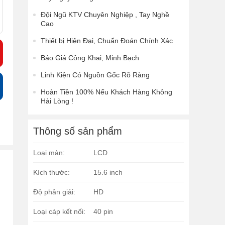
Đội Ngũ KTV Chuyên Nghiệp , Tay Nghề
Cao
Thiết bị Hiện Đại, Chuẩn Đoán Chính Xác
Báo Giá Công Khai, Minh Bạch
Linh Kiện Có Nguồn Gốc Rõ Ràng
Hoàn Tiền 100% Nếu Khách Hàng Không
Hài Lòng !
Thông số sản phẩm
Loại màn:
LCD
Kích thước:
15.6 inch
Độ phân giải:
HD
Loại cáp kết nối:
40 pin