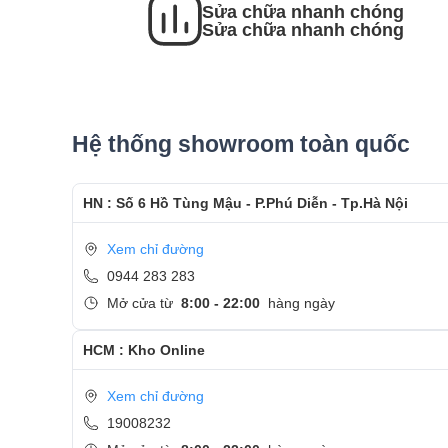
Sửa chữa nhanh chóng
- Sau khi thay màn hình xong, khách hàng sẽ đượ
Sửa chữa nhanh chóng
- Bàn Giao máy lại cho khách hàng !
Cảm ơn quý khách đã dành thời gian tham khảo
Care
Hệ thống showroom toàn quốc
- Hotline
CSKH dịch vụ sửa chữa: 0944-283-283
HN : Số 6 Hồ Tùng Mậu - P.Phú Diễn - Tp.Hà Nội
Xem chỉ đường
0944 283 283
Mở cửa từ
8:00 - 22:00
hàng ngày
HCM : Kho Online
Xem chỉ đường
19008232