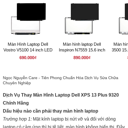
Màn Hình Laptop Dell
Màn hình laptop Dell
Màn hìn
Vostro V5100 14 inch LED
Inspiron N7559 15.6 inch
3500 15
Mỏng 30 pin ( 140LM30P
LED Mỏng 30 pin (
30 pin (
690.000₫
890.000₫
1366 x 768 )
156LM30P 1920 x 1080 )
Ngọc Nguyễn Care - Tiên Phong Chuẩn Hóa Dịch Vụ Sửa Chữa
Chuyên Nghiệp
Dịch Vụ Thay Màn Hình Laptop Dell
XPS 13 Plus 9320
Chính Hãng
Dấu hiệu nào cần phải thay màn hình laptop
Trường hợp 1:
Mặt kính laptop bị nứt vỡ và đối với dòng
laptop có cảm ứng thì bị tê liệt, màn hình không hiển thị. Đây