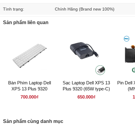
Tình trạng:
Chính Hãng (Brand new 100%)
Sản phẩm liên quan
Bàn Phím Laptop Dell
Sạc Laptop Dell XPS 13
Pin Dell
XPS 13 Plus 9320
Plus 9320 (65W type-C)
(M
700.000₫
650.000₫
1
Sản phẩm cùng danh mục