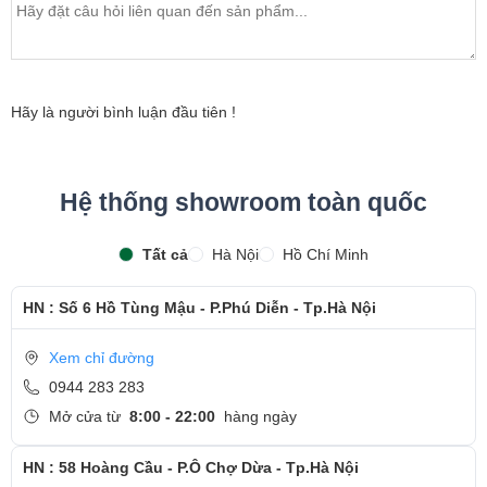
bảo hành sản phẩm
- Khách hàng được xem trực tiếp quá trình thay màn hình
laptop nhanh chóng chỉ trong khoảng 15 - 20 phút.
Hãy là người bình luận đầu tiên !
- Bàn giao máy cho khách hàng
- Sau khi thay màn hình xong, khách hàng sẽ được hướng
Hệ thống showroom toàn quốc
dẫn kiểm tra lại màn hình mới
- Bàn Giao máy lại cho khách hàng !
Tất cả
Hà Nội
Hồ Chí Minh
Cảm ơn quý khách đã dành thời gian tham khảo và
HN : Số 6 Hồ Tùng Mậu - P.Phú Diễn - Tp.Hà Nội
quan tâm tới dịch vụ thay màn hình tại Ngọc Nguyễn
Care
Xem chỉ đường
0944 283 283
- Hotline
CSKH dịch vụ sửa chữa: 0944-283-283
Mở cửa từ
8:00 - 22:00
hàng ngày
HN : 58 Hoàng Cầu - P.Ô Chợ Dừa - Tp.Hà Nội