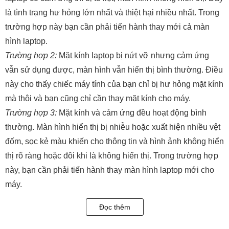
là tình trạng hư hỏng lớn nhất và thiệt hại nhiều nhất. Trong
trường hợp này bạn cần phải tiến hành thay mới cả màn
hình laptop.
Trường hợp 2:
Mặt kính laptop bị nứt vỡ nhưng cảm ứng
vẫn sử dụng được, màn hình vẫn hiển thị bình thường. Điều
này cho thấy chiếc máy tính của bạn chỉ bị hư hỏng mặt kính
mà thôi và bạn cũng chỉ cần thay mặt kính cho máy.
Trường hợp 3:
Mặt kính và cảm ứng đều hoạt động bình
thường. Màn hình hiển thị bị nhiễu hoặc xuất hiện nhiều vệt
đốm, sọc kẻ màu khiến cho thông tin và hình ảnh không hiển
thị rõ ràng hoặc đôi khi là không hiển thị. Trong trường hợp
này, bạn cần phải tiến hành thay màn hình laptop mới cho
máy.
Trường hợp 4
: Laptop bị rơi vỡ mặt kính, đồng thời cảm ứng
Đọc thêm
không thể sử dụng. Thế nhưng, màn hình vẫn có thể hiển
thị. Ở trường hợp này bạn cần phải thay bộ mặt kính cảm