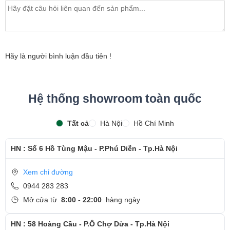
bảo hành sản phẩm
- Khách hàng được xem trực tiếp quá trình thay màn hình
laptop nhanh chóng chỉ trong khoảng 15 - 20 phút.
- Bàn giao máy cho khách hàng
Hãy là người bình luận đầu tiên !
- Sau khi thay màn hình xong, khách hàng sẽ được hướng
dẫn kiểm tra lại màn hình mới
Hệ thống showroom toàn quốc
- Bàn Giao máy lại cho khách hàng !
Tất cả
Hà Nội
Hồ Chí Minh
Cảm ơn quý khách đã dành thời gian tham khảo và
quan tâm tới dịch vụ thay màn hình tại Ngọc Nguyễn
HN : Số 6 Hồ Tùng Mậu - P.Phú Diễn - Tp.Hà Nội
Care
- Hotline
CSKH dịch vụ sửa chữa: 0944-283-283
Xem chỉ đường
0944 283 283
Mở cửa từ
8:00 - 22:00
hàng ngày
HN : 58 Hoàng Cầu - P.Ô Chợ Dừa - Tp.Hà Nội