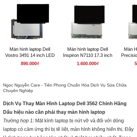
Màn hình laptop Dell
Màn hình laptop Dell
Màn Hì
Vostro 3491 14 inch LED
Inspiron N7110 17.3 inch
Precisi
Mỏng 30 pin ( 140LM30P
LED Mỏng 40 pin (
LED 
890.000₫
1.600.000₫
5
1920 x 1080 )
173LM40P 1366 x 768)
173LM40
Ngọc Nguyễn Care - Tiên Phong Chuẩn Hóa Dịch Vụ Sửa Chữa
Chuyên Nghiệp
Dịch Vụ Thay Màn Hình Laptop Dell 3562 Chính Hãng
Dấu hiệu nào cần phải thay màn hình laptop
Trường hợp 1:
Mặt kính laptop bị nứt vỡ và đối với dòng
laptop có cảm ứng thì bị tê liệt, màn hình không hiển thị. Đây