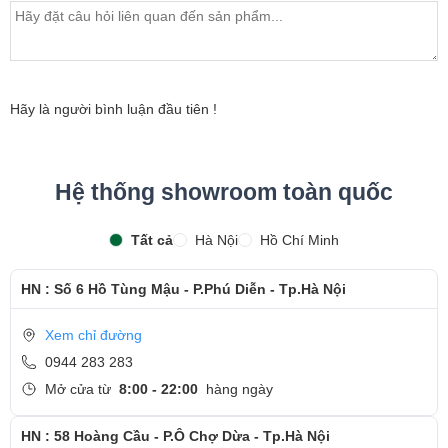
bảo hành sản phẩm
- Khách hàng được xem trực tiếp quá trình thay màn hình
laptop nhanh chóng chỉ trong khoảng 15 - 20 phút.
- Bàn giao máy cho khách hàng
Hãy là người bình luận đầu tiên !
- Sau khi thay màn hình xong, khách hàng sẽ được hướng
dẫn kiểm tra lại màn hình mới
Hệ thống showroom toàn quốc
- Bàn Giao máy lại cho khách hàng !
Tất cả
Hà Nội
Hồ Chí Minh
Cảm ơn quý khách đã dành thời gian tham khảo và
quan tâm tới dịch vụ thay màn hình tại Ngọc Nguyễn
HN : Số 6 Hồ Tùng Mậu - P.Phú Diễn - Tp.Hà Nội
Care
- Hotline
CSKH dịch vụ sửa chữa: 0944-283-283
Xem chỉ đường
0944 283 283
Mở cửa từ
8:00 - 22:00
hàng ngày
HN : 58 Hoàng Cầu - P.Ô Chợ Dừa - Tp.Hà Nội