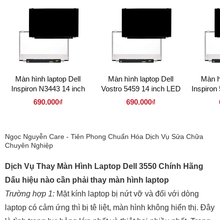
Màn hình laptop Dell
Màn hình laptop Dell
Màn h
Inspiron N3443 14 inch
Vostro 5459 14 inch LED
Inspiron
LED Mỏng ( 140LM30P
Mỏng ( 140LM30P 1366 x
Mỏng 30
690.000₫
690.000₫
1366 x 768 )
768 )
1
Ngọc Nguyễn Care - Tiên Phong Chuẩn Hóa Dịch Vụ Sửa Chữa
Chuyên Nghiệp
Dịch Vụ Thay Màn Hình Laptop Dell 3550 Chính Hãng
Dấu hiệu nào cần phải thay màn hình laptop
Trường hợp 1:
Mặt kính laptop bị nứt vỡ và đối với dòng
laptop có cảm ứng thì bị tê liệt, màn hình không hiển thị. Đây