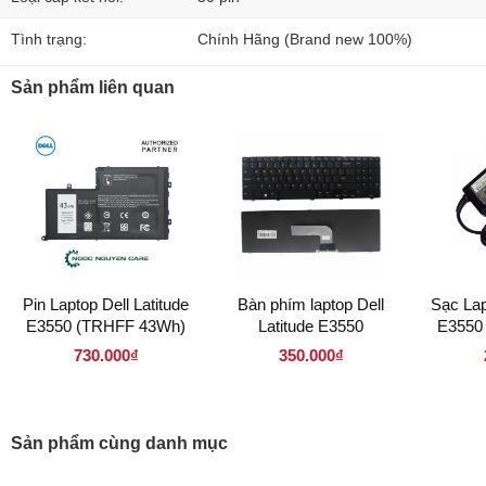
Tình trạng:
Chính Hãng (Brand new 100%)
Sản phẩm liên quan
Pin Laptop Dell Latitude
Bàn phím laptop Dell
Sạc Lap
E3550 (TRHFF 43Wh)
Latitude E3550
E3550
7.4
730.000₫
350.000₫
Sản phẩm cùng danh mục