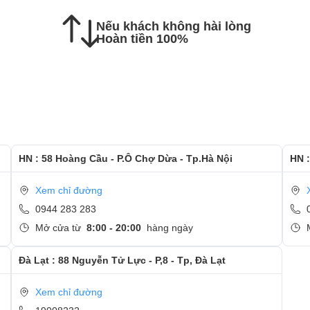
Nếu khách không hài lòng
c hướng dẫn kiểm tra lại màn hình mới
Hoàn tiền 100%
 và quan tâm tới dịch vụ thay màn hình tại Ngọc Nguyễn
HN : 58 Hoàng Cầu - P.Ô Chợ Dừa - Tp.Hà Nội
HN :
Xem chỉ đường
0944 283 283
Mở cửa từ
8:00 - 20:00
hàng ngày
Đà Lạt : 88 Nguyễn Tử Lực - P,8 - Tp, Đà Lạt
Xem chỉ đường