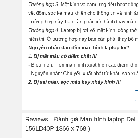
Trường hợp 3:
Mặt kính và cảm ứng đều hoạt động 
vệt đốm, sọc kẻ màu khiến cho thông tin và hình ản
trường hợp này, bạn cần phải tiến hành thay màn 
Trường hợp 4
: Laptop bị rơi vỡ mặt kính, đồng t
hiển thị. Ở trường hợp này bạn cần phải thay bộ 
Nguyên nhân dẫn đến màn hình laptop lỗi?
1. Bị mất màu có điểm chết !!!
- Biểu hiện: Trên màn hình xuất hiện các điểm khô
- Nguyên nhân: Chủ yếu xuất phát từ khâu sản xu
2. Bị sai màu, sọc màu hay nhảy hình !!!
- Biểu hiện: Màn hình chuyển sang một màu duy n
- Nguyên nhân: Có thể do lỗi ở bộ phận socket, 
tình trạng lỏng cáp.
3. Bị sọc ngang sọc dọc, đỏ nền hay lúc có lúc
Reviews - Đánh giá Màn hình laptop Dell
- Nguyên nhân: Đèn cao áp của màn hình hỏng, cá
156LD40P 1366 x 768 )
lên