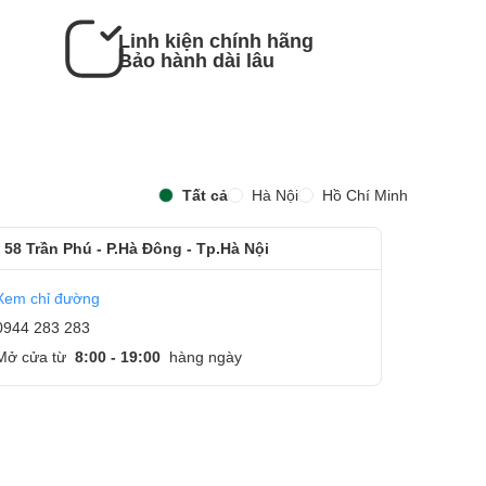
Linh kiện chính hãng
Bảo hành dài lâu
Tất cả
Hà Nội
Hồ Chí Minh
 58 Trần Phú - P.Hà Đông - Tp.Hà Nội
Xem chỉ đường
0944 283 283
Mở cửa từ
8:00 - 19:00
hàng ngày