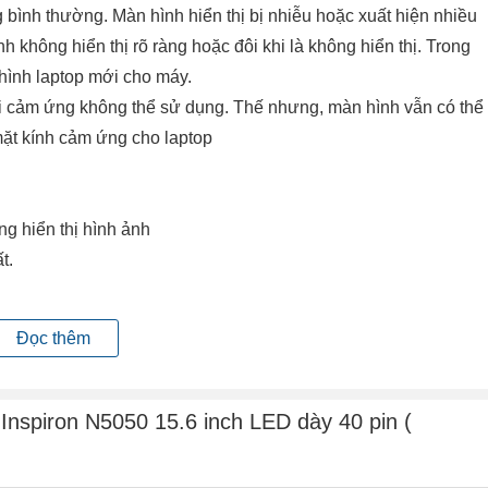
bình thường. Màn hình hiển thị bị nhiễu hoặc xuất hiện nhiều
h không hiển thị rõ ràng hoặc đôi khi là không hiển thị. Trong
hình laptop mới cho máy.
hời cảm ứng không thể sử dụng. Thế nhưng, màn hình vẫn có thể
mặt kính cảm ứng cho laptop
ng hiển thị hình ảnh
ất.
hất.
Đọc thêm
hoặc quá trình đóng mở nắp gập màn hình lâu ngày cũng sẽ gây
 không !!!
 Inspiron N5050 15.6 inch LED dày 40 pin (
p màn hình đứt, vỉ cao áp hỏng, mất nguồn từ mainboard cấp