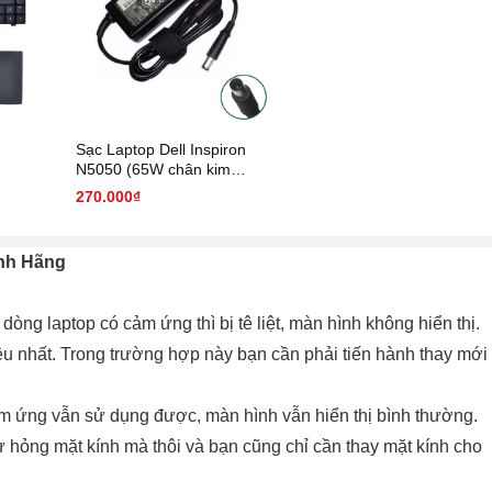
Sạc Laptop Dell Inspiron
N5050 (65W chân kim
7.4mm * 5.0 mm)
270.000₫
ính Hãng
 dòng laptop có cảm ứng thì bị tê liệt, màn hình không hiển thị.
hiều nhất. Trong trường hợp này bạn cần phải tiến hành thay mới
m ứng vẫn sử dụng được, màn hình vẫn hiển thị bình thường.
ư hỏng mặt kính mà thôi và bạn cũng chỉ cần thay mặt kính cho