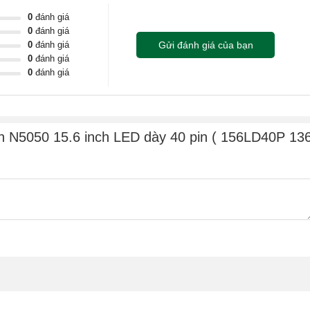
0
đánh giá
ang.
0
đánh giá
0
đánh giá
Gửi đánh giá của bạn
bẹ cáp bị gãy hoặc hở.
0
đánh giá
0
đánh giá
g khá lớn.
ị chuyển màu nên không hiển thị đúng màu sắc lên lớp ma trận
ron N5050 15.6 inch LED dày 40 pin ( 156LD40P 13
ọc Nguyễn Care
ỗi chính xác cho khách hàng.
 dán tem bảo hành sản phẩm
àn hình laptop nhanh chóng chỉ trong khoảng 15 - 20 phút.