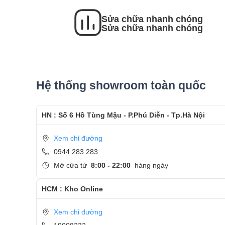
- Bàn giao máy cho khách hàng
Sửa chữa nhanh chóng
- Sau khi thay màn hình xong, khách hàng sẽ đượ
Sửa chữa nhanh chóng
- Bàn Giao máy lại cho khách hàng !
Cảm ơn quý khách đã dành thời gian tham khảo
Care
Hệ thống showroom toàn quốc
- Hotline
CSKH dịch vụ sửa chữa: 0944-283-283
HN : Số 6 Hồ Tùng Mậu - P.Phú Diễn - Tp.Hà Nội
Xem chỉ đường
0944 283 283
Mở cửa từ
8:00 - 22:00
hàng ngày
HCM : Kho Online
Xem chỉ đường