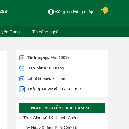
0
283
Đăng ký
Đăng nhập
uyển Dụng
Tin công nghệ
 )
Tình trạng:
Mới 100%
8
Bảo hành:
6 Tháng
Lỗi đổi mới:
6 Tháng
Thời gian xử lý
30 - 60 Phút
NGỌC NGUYỄN CARE CAM KẾT
Thời Gian Xử Lý Nhanh Chóng
Lấy Ngay Không Phải Chờ Lâu