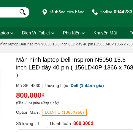
0944283
Hệ thống cửa hàng
Hotline
aptop
Dịch Vụ Tablet
Phụ Kiện
Khuyến Mãi
T
hình laptop Dell Inspiron N5050 15.6 inch LED dày 40 pin ( 156LD40P 1366 x 768
Màn hình laptop Dell Inspiron N5050 15.6
inch LED dày 40 pin ( 156LD40P 1366 x 76
)
Mã SP: 4830 | Thương hiệu:
Dell
(1 đánh giá)
800.000₫
(Giá chưa gồm công xử lý)
Option Màn :
LCD-HD (1366X768)
800.000₫
Số lượng:
Thanh toán: