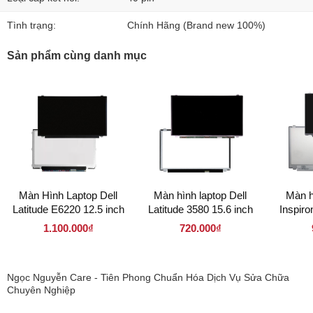
Tình trạng:
Chính Hãng (Brand new 100%)
Sản phẩm cùng danh mục
Màn Hình Laptop Dell
Màn hình laptop Dell
Màn h
Latitude E6220 12.5 inch
Latitude 3580 15.6 inch
Inspiro
LED Mỏng 40 pin (
LED Mỏng 30 pin (
LED 
1.100.000₫
720.000₫
125LM40P 1366 x 768)
156LM30P 1366 x 768 )
156LM4
Ngọc Nguyễn Care - Tiên Phong Chuẩn Hóa Dịch Vụ Sửa Chữa
Chuyên Nghiệp