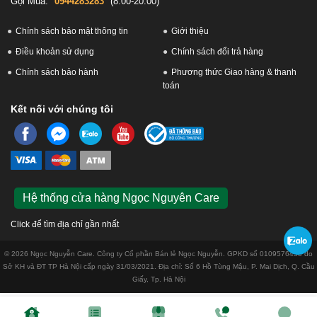
Gọi Mua:
0944283283
(8:00-20:00)
Chính sách bảo mật thông tin
Giới thiệu
Điều khoản sử dụng
Chính sách đổi trả hàng
Chính sách bảo hành
Phương thức Giao hàng & thanh
toán
Kết nối với chúng tôi
Hệ thống cửa hàng Ngọc Nguyên Care
Click để tìm địa chỉ gần nhất
© 2026 Ngọc Nguyễn Care. Công ty Cổ phần Bán lẻ Ngọc Nguyễn. GPKD số 0109576433 do
Sở KH và ĐT TP Hà Nội cấp ngày 31/03/2021. Địa chỉ: Số 6 Hồ Tùng Mậu, P. Mai Dịch, Q. Cầu
Giấy, Tp. Hà Nội