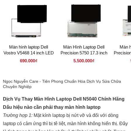
Màn hình laptop Dell
Màn Hình Laptop Dell
Màn h
Vostro V5468 14 inch LED
Precision 5750 17.3 inch
Precisio
Mỏng 30 pin ( 140LM30P
LED Mỏng 40 pin (
LED
690.000₫
5.500.000₫
1366 x 768 )
173LM40P 1920 x 1080 )
156LD40
Ngọc Nguyễn Care - Tiên Phong Chuẩn Hóa Dịch Vụ Sửa Chữa
Chuyên Nghiệp
Dịch Vụ Thay Màn Hình Laptop Dell N5040 Chính Hãng
Dấu hiệu nào cần phải thay màn hình laptop
Trường hợp 1:
Mặt kính laptop bị nứt vỡ và đối với dòng
laptop có cảm ứng thì bị tê liệt, màn hình không hiển thị. Đây