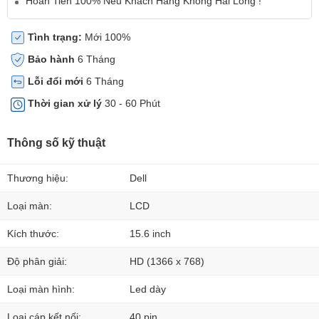
Hoàn Tiền 100% Nếu Khách Hàng Không Hài Lòng !
Tình trạng:
Mới 100%
Bảo hành
6 Tháng
Lỗi đổi mới
6 Tháng
Thời gian xử lý
30 - 60 Phút
Thông số kỹ thuật
Thương hiệu:
Dell
Loại màn:
LCD
Kích thước:
15.6 inch
Độ phân giải:
HD (1366 x 768)
Loại màn hình:
Led dày
Loại cáp kết nối:
40 pin