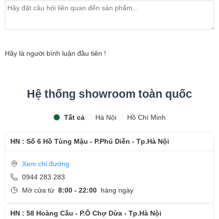
bảo hành sản phẩm
- Khách hàng được xem trực tiếp quá trình thay màn hình
laptop nhanh chóng chỉ trong khoảng 15 - 20 phút.
- Bàn giao máy cho khách hàng
Hãy là người bình luận đầu tiên !
- Sau khi thay màn hình xong, khách hàng sẽ được hướng
dẫn kiểm tra lại màn hình mới
Hệ thống showroom toàn quốc
- Bàn Giao máy lại cho khách hàng !
Tất cả
Hà Nội
Hồ Chí Minh
Cảm ơn quý khách đã dành thời gian tham khảo và
quan tâm tới dịch vụ thay màn hình tại Ngọc Nguyễn
HN : Số 6 Hồ Tùng Mậu - P.Phú Diễn - Tp.Hà Nội
Care
- Hotline
CSKH dịch vụ sửa chữa: 0944-283-283
Xem chỉ đường
0944 283 283
Mở cửa từ
8:00 - 22:00
hàng ngày
HN : 58 Hoàng Cầu - P.Ô Chợ Dừa - Tp.Hà Nội