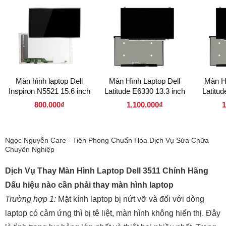
Màn hình laptop Dell
Màn Hình Laptop Dell
Màn Hì
Inspiron N5521 15.6 inch
Latitude E6330 13.3 inch
Latitud
LED dày 40 pin (
LED Mỏng 40 pin (
LED 
800.000₫
1.100.000₫
1
156LD40P 1366 x 768 )
133LM40P 1366 x 768 )
133LM3
Ngọc Nguyễn Care - Tiên Phong Chuẩn Hóa Dịch Vụ Sửa Chữa
Chuyên Nghiệp
Dịch Vụ Thay Màn Hình Laptop Dell 3511 Chính Hãng
Dấu hiệu nào cần phải thay màn hình laptop
Trường hợp 1:
Mặt kính laptop bị nứt vỡ và đối với dòng
laptop có cảm ứng thì bị tê liệt, màn hình không hiển thị. Đây