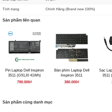
Tình trạng:
Chính Hãng (Brand new 100%)
Sản phẩm liên quan
Pin Laptop Dell Inspiron
Bàn phím Laptop Dell
Sạc Lap
3511 (G91J0 41Wh)
Inspiron 3511
3511 
4.
790.000₫
380.000₫
Sản phẩm cùng danh mục