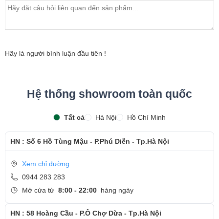
bảo hành sản phẩm
- Khách hàng được xem trực tiếp quá trình thay màn hình
laptop nhanh chóng chỉ trong khoảng 15 - 20 phút.
- Bàn giao máy cho khách hàng
Hãy là người bình luận đầu tiên !
- Sau khi thay màn hình xong, khách hàng sẽ được hướng
dẫn kiểm tra lại màn hình mới
Hệ thống showroom toàn quốc
- Bàn Giao máy lại cho khách hàng !
Tất cả
Hà Nội
Hồ Chí Minh
Cảm ơn quý khách đã dành thời gian tham khảo và
quan tâm tới dịch vụ thay màn hình tại Ngọc Nguyễn
HN : Số 6 Hồ Tùng Mậu - P.Phú Diễn - Tp.Hà Nội
Care
Xem chỉ đường
- Hotline
CSKH dịch vụ sửa chữa: 0944-283-283
0944 283 283
Mở cửa từ
8:00 - 22:00
hàng ngày
HN : 58 Hoàng Cầu - P.Ô Chợ Dừa - Tp.Hà Nội