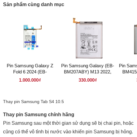
Sản phẩm cùng danh mục
Pin Samsung Galaxy Z
Pin Samsung Galaxy (EB-
Pin Sam
Fold 6 2024 (EB-
BM207ABY) M13 2022,
BM415
BF956ABY) pin nhỏ
M30s 2019, M21 2020
1.000.000₫
330.000₫
Thay pin Samsung Tab S4 10.5
Thay pin Samsung chính hãng
Pin Samsung sau một thời gian sử dụng sẽ bị chai pin, hoặc
cũng có thể vô tình bị nước vào khiến pin Samsung bị hỏng.