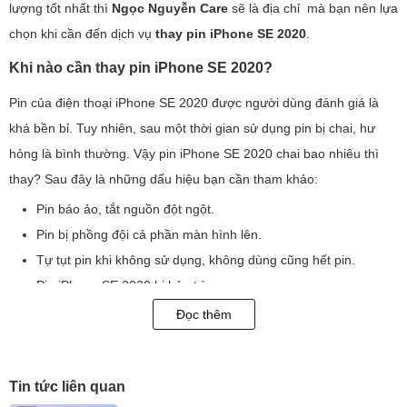
lượng tốt nhất thì
Ngọc Nguyễn Care
sẽ là địa chỉ mà bạn nên lựa
chọn khi cần đến dịch vụ
thay pin iPhone SE 2020
.
Khi nào cần thay pin iPhone SE 2020?
Pin của điện thoại iPhone SE 2020 được người dùng đánh giá là
khá bền bỉ. Tuy nhiên, sau một thời gian sử dụng pin bị chai, hư
hỏng là bình thường. Vậy pin iPhone SE 2020 chai bao nhiêu thì
thay? Sau đây là những dấu hiệu bạn cần tham khảo:
Pin báo ảo, tắt nguồn đột ngột.
Pin bị phồng đội cả phần màn hình lên.
Tự tụt pin khi không sử dụng, không dùng cũng hết pin.
Pin iPhone SE 2020 bị bảo trì.
Báo sạc nhưng không vào pin.
Đọc thêm
Sạc chậm sử dụng nhanh hết pin.
Tuy nhiên, nếu iPhone SE 2020 sử dụng sau một năm. Bạn muốn
Tin tức liên quan
kiểm tra pin iPhone SE 2020 bị chai bao nhiêu thì nên thay? Bạn có