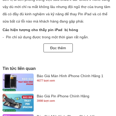
vậy dù mới chỉ ra mắt không lâu nhưng đội ngũ thợ của trung tâm
đã có đầy đủ kinh nghiệm và kỹ năng để thay Pin iPad và có thể
sửa bất cứ lỗi nào mà khách hàng đang gặp phải.
Các hiện tượng cho thấy pin iPad bị hỏng
- Pin chỉ sử dụng được trong một thời gian rất ngắn.
- Pin cắm sạc vào không nhận nguồn điện.
Đọc thêm
- Pin bị phồng.
Các nguyên nhân dẫn đến việc pin iPad hỏng
- Do sử dụng thiết bị đã lâu.
Tin tức liên quan
- Sử dụng iPad vừa dùng vừa sạc.
Báo Giá Màn Hình iPhone Chính Hãng 1
4677 lượt xem
- Sử dụng pin kém chất lượng , không phải pin chính hãng.
- Sử dụng củ sạc hàng lô.
Báo Giá Pin iPhone Chính Hãng
- Do rơi rớt hoặc bị dính nước vào làm hỏng pin.
3998 lượt xem
Quy trình thay pin iPad tại Ngọc Nguyễn Care
Bước 1 : Hệ thống Ngọc Nguyễn Store sẽ nhận máy trực tiếp và