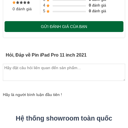
4
0
đánh giá
0 đánh giá
- Hotline
CSKH dịch vụ sửa chữa: 0944-283-283
5
0
đánh giá
GỬI ĐÁNH GIÁ CỦA BẠN
Hỏi, Đáp về Pin iPad Pro 11 inch 2021
Hãy là người bình luận đầu tiên !
Hệ thống showroom toàn quốc