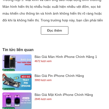
Màn hình hiển thị bị nhiễu hoặc xuất hiện nhiều vệt đốm, sọc kẻ
màu khiến cho thông tin và hình ảnh không hiển thị rõ ràng hoặc
đôi khi là không hiển thị. Trong trường hợp này, bạn cần phải tiến
hành thay màn hình laptop mới cho máy.
Đọc thêm
Trường hợp 4
: Laptop bị rơi vỡ mặt kính, đồng thời cảm ứng không
thể sử dụng. Thế nhưng, màn hình vẫn có thể hiển thị. Ở trường
hợp này bạn cần phải thay bộ mặt kính cảm ứng cho laptop
Tin tức liên quan
Nguyên nhân dẫn đến màn hình laptop lỗi?
Báo Giá Màn Hình iPhone Chính Hãng 1
4672 lượt xem
1. Bị mất màu có điểm chết !!!
- Biểu hiện: Trên màn hình xuất hiện các điểm không hiển thị hình
Báo Giá Pin iPhone Chính Hãng
ảnh
3993 lượt xem
- Nguyên nhân: Chủ yếu xuất phát từ khâu sản xuất.
2. Bị sai màu, sọc màu hay nhảy hình !!!
Báo Giá Mặt Kính iPhone Chính Hãng
- Biểu hiện: Màn hình chuyển sang một màu duy nhất.
2845 lượt xem
- Nguyên nhân: Có thể do lỗi ở bộ phận socket, hoặc quá trình