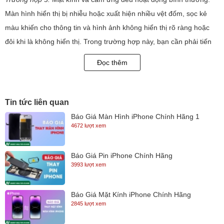
Màn hình hiển thị bị nhiễu hoặc xuất hiện nhiều vệt đốm, sọc kẻ
màu khiến cho thông tin và hình ảnh không hiển thị rõ ràng hoặc
đôi khi là không hiển thị. Trong trường hợp này, bạn cần phải tiến
hành thay màn hình laptop mới cho máy.
Đọc thêm
Trường hợp 4
: Laptop bị rơi vỡ mặt kính, đồng thời cảm ứng không
thể sử dụng. Thế nhưng, màn hình vẫn có thể hiển thị. Ở trường
hợp này bạn cần phải thay bộ mặt kính cảm ứng cho laptop
Tin tức liên quan
Nguyên nhân dẫn đến màn hình laptop lỗi?
Báo Giá Màn Hình iPhone Chính Hãng 1
4672 lượt xem
1. Bị mất màu có điểm chết !!!
- Biểu hiện: Trên màn hình xuất hiện các điểm không hiển thị hình
Báo Giá Pin iPhone Chính Hãng
ảnh
3993 lượt xem
- Nguyên nhân: Chủ yếu xuất phát từ khâu sản xuất.
2. Bị sai màu, sọc màu hay nhảy hình !!!
Báo Giá Mặt Kính iPhone Chính Hãng
- Biểu hiện: Màn hình chuyển sang một màu duy nhất.
2845 lượt xem
- Nguyên nhân: Có thể do lỗi ở bộ phận socket, hoặc quá trình