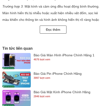
Trường hợp 3:
Mặt kính và cảm ứng đều hoạt động bình thường.
Màn hình hiển thị bị nhiễu hoặc xuất hiện nhiều vệt đốm, sọc kẻ
màu khiến cho thông tin và hình ảnh không hiển thị rõ ràng hoặc
đôi khi là không hiển thị. Trong trường hợp này, bạn cần phải tiến
Đọc thêm
hành thay màn hình laptop mới cho máy.
Trường hợp 4
: Laptop bị rơi vỡ mặt kính, đồng thời cảm ứng không
thể sử dụng. Thế nhưng, màn hình vẫn có thể hiển thị. Ở trường
Tin tức liên quan
hợp này bạn cần phải thay bộ mặt kính cảm ứng cho laptop
Báo Giá Màn Hình iPhone Chính Hãng 1
4676 lượt xem
Nguyên nhân dẫn đến màn hình laptop lỗi?
1. Bị mất màu có điểm chết !!!
Báo Giá Pin iPhone Chính Hãng
- Biểu hiện: Trên màn hình xuất hiện các điểm không hiển thị hình
3997 lượt xem
ảnh
- Nguyên nhân: Chủ yếu xuất phát từ khâu sản xuất.
Báo Giá Mặt Kính iPhone Chính Hãng
2. Bị sai màu, sọc màu hay nhảy hình !!!
2846 lượt xem
- Biểu hiện: Màn hình chuyển sang một màu duy nhất.