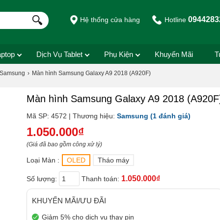
0944283
Hệ thống cửa hàng
Hotline
aptop
Dịch Vụ Tablet
Phụ Kiện
Khuyến Mãi
T
 Samsung
Màn hình Samsung Galaxy A9 2018 (A920F)
Màn hình Samsung Galaxy A9 2018 (A920F
Mã SP: 4572 | Thương hiệu:
Samsung
(1 đánh giá)
1.050.000₫
(Giá đã bao gồm công xử lý)
Loại Màn :
OLED
Tháo máy
1.050.000₫
Số lượng:
Thanh toán:
KHUYẾN MÃI/ƯU ĐÃI
Giảm 5% cho dịch vụ thay pin