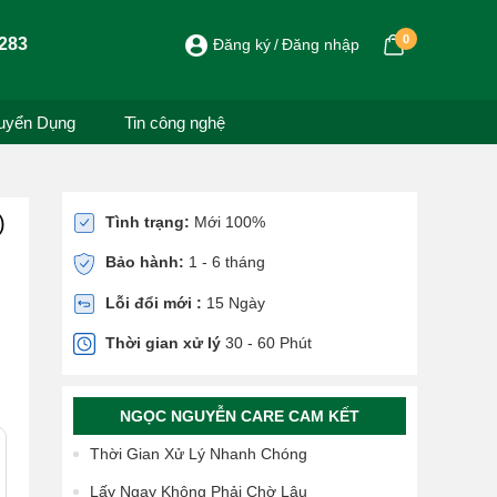
0
283
Đăng ký
Đăng nhập
uyển Dụng
Tin công nghệ
)
Tình trạng:
Mới 100%
Bảo hành:
1 - 6 tháng
Lỗi đổi mới :
15 Ngày
Thời gian xử lý
30 - 60 Phút
NGỌC NGUYỄN CARE CAM KẾT
Thời Gian Xử Lý Nhanh Chóng
Lấy Ngay Không Phải Chờ Lâu