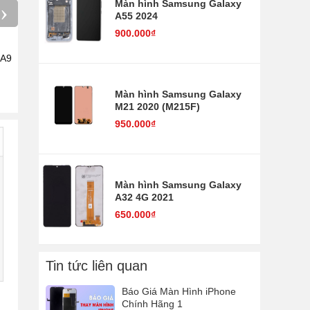
Màn hình Samsung Galaxy
›
A55 2024
900.000₫
 A9
Kính Nắp Lưng Samsung
Camera Samsung Galaxy A
Galaxy A9 2018
2018
200.000₫
250.000₫
Màn hình Samsung Galaxy
M21 2020 (M215F)
950.000₫
Màn hình Samsung Galaxy
A32 4G 2021
650.000₫
Tin tức liên quan
Báo Giá Màn Hình iPhone
Chính Hãng 1