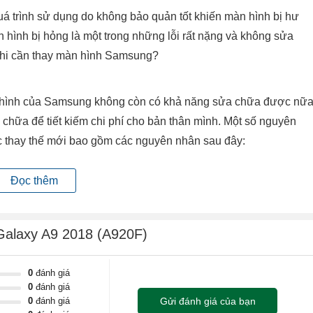
á trình sử dụng do không bảo quản tốt khiến màn hình bị hư
n hình bị hỏng là một trong những lỗi rất nặng và không sửa
 khi cần thay màn hình Samsung?
àn hình của Samsung không còn có khả năng sửa chữa được nữa
chữa để tiết kiếm chi phí cho bản thân mình. Một số nguyên
 thay thế mới bao gồm các nguyên nhân sau đây:
n thị như bình thường dù cảm ứng vẫn hoạt động được bình
Đọc thêm
u, loang màu.
Galaxy A9 2018 (A920F)
0
đánh giá
0
đánh giá
0
đánh giá
Gửi đánh giá của bạn