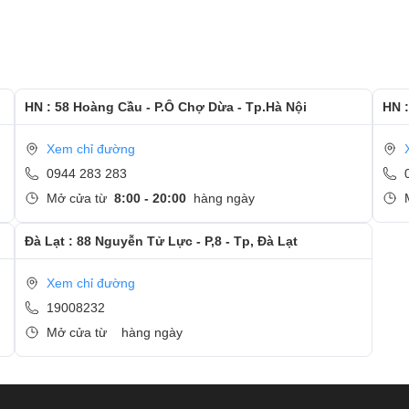
 là do
nh.
ọc, chảy mực.
HN : 58 Hoàng Cầu - P.Ô Chợ Dừa - Tp.Hà Nội
HN :
.
?
Xem chỉ đường
 hư hỏng nhưng bạn chỉ cần sửa chữa lại giá rẻ hơn rất nhiều.
0944 283 283
Mở cửa từ
8:00 - 20:00
hàng ngày
 sửa chữa được bạn tham khảo:
va đập mạnh nhưng hình ảnh vẫn hiển thị và cảm ứng vẫn sử
Đà Lạt : 88 Nguyễn Tử Lực - P,8 - Tp, Đà Lạt
hữa thay ép mặt kính bên ngoài là được, bạn tham khảo bảng
Xem chỉ đường
19008232
ng thể vuốt được trên màn hình. Trường hợp này chỉ cần thay é
Mở cửa từ
hàng ngày
giá tại thay cảm ứng Samsung.
h Samsung bấm không ăn cảm ứng, Samsung lên nguồn nhưng
ông lên màn hình,… Lỗi do Samsung sử dụng trong môi trườn