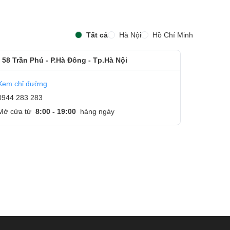
Tất cả
Hà Nội
Hồ Chí Minh
 58 Trần Phú - P.Hà Đông - Tp.Hà Nội
Xem chỉ đường
0944 283 283
Mở cửa từ
8:00 - 19:00
hàng ngày
p
g