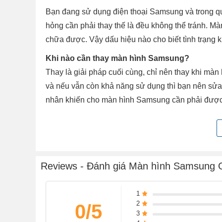
Bạn đang sử dụng điện thoại Samsung và trong qu
hỏng cần phải thay thế là đều không thể tránh. Mà
chữa được. Vậy dấu hiệu nào cho biết tình trạng
Khi nào cần thay màn hình Samsung?
Thay là giải pháp cuối cùng, chỉ nên thay khi m
và nếu vẫn còn khả năng sử dụng thì bạn nên sửa 
nhân khiến cho màn hình Samsung cần phải được
- Màn hình Samsung bị vỡ, nhiễu màu, không hiể
thường.
- Màn hình Samsung bị sọc, chảy mực.
- Màn hình Samsung hiển thị sai màu sắc, sọc mà
Reviews - Đánh giá Màn hình Samsung 
1
2
0/5
3