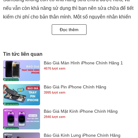
nếu vẫn còn khả năng sử dụng thì bạn nên sửa chữa để tiết
kiếm chi phí cho bản thân mình. Một số nguyên nhân khiến
cho màn hình Samsung cần phải được thay thế mới bao
Đọc thêm
gồm các nguyên nhân sau đây:
- Màn hình Samsung bị vỡ, nhiễu màu, không hiển thị như
bình thường dù cảm ứng vẫn hoạt động được bình thường.
Tin tức liên quan
- Màn hình Samsung bị sọc, chảy mực.
Báo Giá Màn Hình iPhone Chính Hãng 1
4676 lượt xem
- Màn hình Samsung hiển thị sai màu sắc, sọc màu, loang
màu.
Báo Giá Pin iPhone Chính Hãng
3995 lượt xem
Báo Giá Mặt Kính iPhone Chính Hãng
2846 lượt xem
Báo Giá Kính Lưng iPhone Chính Hãng