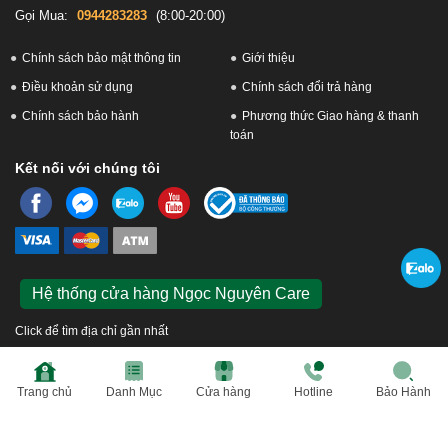
bảo hành.
Gọi Mua:
0944283283
(8:00-20:00)
- Khách hàng xem trực tiếp – Sửa chữa lấy ngay.
Chính sách bảo mật thông tin
Giới thiệu
Cảm ơn quý khách khi dành thời gian quan tâm tới dịch vụ
Điều khoản sử dụng
Chính sách đổi trả hàng
Thay màn hình Samsung tại Ngọc Nguyễn Care.
Chính sách bảo hành
Phương thức Giao hàng & thanh
-
Hotline
CSKH dịch vụ sửa chữa: 0944-283-283.
toán
Kết nối với chúng tôi
Hệ thống cửa hàng Ngọc Nguyên Care
Click để tìm địa chỉ gần nhất
© 2026 Ngọc Nguyễn Care. Công ty Cổ phần Bán lẻ Ngọc Nguyễn. GPKD số 0109576433 do
Trang chủ
Danh Mục
Cửa hàng
Hotline
Bảo Hành
Sở KH và ĐT TP Hà Nội cấp ngày 31/03/2021. Địa chỉ: Số 6 Hồ Tùng Mậu, P. Mai Dịch, Q. Cầu
Giấy, Tp. Hà Nội