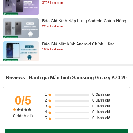
3728 lượt xem
Báo Giá Kính Nắp Lưng Android Chính Hãng
2252 lượt xem
Báo Giá Mặt Kính Android Chính Hãng
1962 lượt xem
Reviews - Đánh giá Màn hình Samsung Galaxy A70 2019 (A705)
1
0
đánh giá
0/5
2
0
đánh giá
Nguyên nhân màn hình Samsung bị hư thường là do
3
0
đánh giá
- Samsung bị vào nước cũng gây ra lỗi hư màn hình.
4
0
đánh giá
0 đánh giá
- Samsung bị va đập mạnh làm vỡ màn hình.
5
0
đánh giá
- Samsung bị cấn với vật cứng làm màn hình bị sọc, chảy