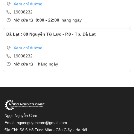
Xem chỉ đường
19008232
Mở cửa từ
8:00 - 22:00
hàng ngày
Đà Lạt : 88 Nguyễn Tử Lực - P,8 - Tp, Đà Lạt
Xem chỉ đường
19008232
Mở cửa từ
hàng ngày
Ngọc Nguyễn Care
Email: ngocnguyencare@gmail.com
Địa Chỉ: Số 6 Hồ Tùng Mậu - Cầu Giấy - Hà Nội