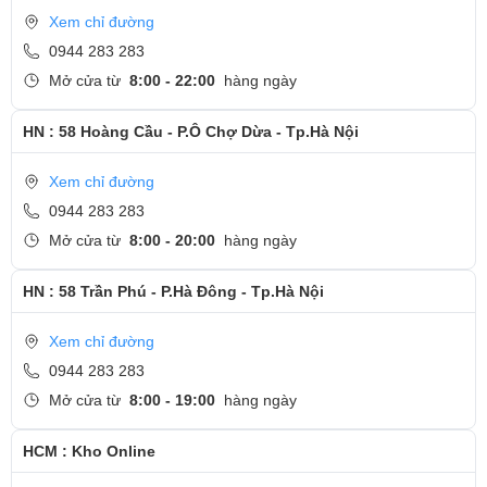
Bước 2 : Tháo máy và kiếm tra chi tiết về tình trạng máy.
Xem chỉ đường
Bước 3 : Sửa chữa và thay màn hình Oppo nhanh chóng
0944 283 283
bằng linh kiện zin chính hãng.
Mở cửa từ
8:00 - 22:00
hàng ngày
Bước 4 : Lắp lại máy cho khách hàng.
HN : 58 Hoàng Cầu - P.Ô Chợ Dừa - Tp.Hà Nội
Bước 5 : Kiểm tra máy và bàn giao máy lại cho khách hàng ,
dán tem bảo hành.
Xem chỉ đường
Cam kết thay pin Oppo tại Ngọc Nguyễn Care
0944 283 283
- Thời gian thay: 2 - 3 tiếng
Mở cửa từ
8:00 - 20:00
hàng ngày
- Thực hiện đúng cam kết những gì cam kết trong thời gian
HN : 58 Trần Phú - P.Hà Đông - Tp.Hà Nội
bảo hành.
- Khách hàng xem trực tiếp – Sửa chữa lấy ngay.
Xem chỉ đường
Cảm ơn quý khách khi dành thời gian quan tâm tới dịch vụ
0944 283 283
Thay màn hình Oppo tại Ngọc Nguyễn Care.
Mở cửa từ
8:00 - 19:00
hàng ngày
-
Hotline
CSKH dịch vụ sửa chữa: 0944-283-283.
HCM : Kho Online