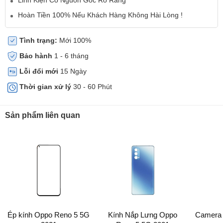
Hoàn Tiền 100% Nếu Khách Hàng Không Hài Lòng !
Tình trạng:
Mới 100%
Bảo hành
1 - 6 tháng
Lỗi đổi mới
15 Ngày
Thời gian xử lý
30 - 60 Phút
Sản phẩm liên quan
Ép kính Oppo Reno 5 5G
Kính Nắp Lưng Oppo
Camera 