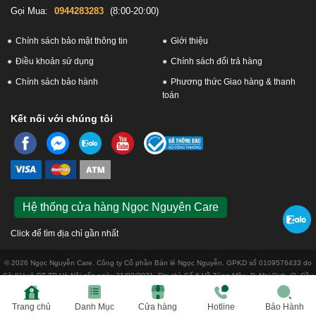
Gọi Mua:
0944283283
(8:00-20:00)
Chính sách bảo mật thông tin
Giới thiệu
Điều khoản sử dụng
Chính sách đổi trả hàng
Chính sách bảo hành
Phương thức Giao hàng & thanh
toán
Kết nối với chúng tôi
Hệ thống cửa hàng Ngọc Nguyên Care
Click để tìm địa chỉ gần nhất
© 2026 Ngọc Nguyễn Care. Công ty Cổ phần Bán lẻ Ngọc Nguyễn. GPKD số 0109576433 do
Sở KH và ĐT TP Hà Nội cấp ngày 31/03/2021. Địa chỉ: Số 6 Hồ Tùng Mậu, P. Mai Dịch, Q. Cầu
Giấy, Tp. Hà Nội
Trang chủ
Danh Mục
Cửa hàng
Hotline
Bảo Hành