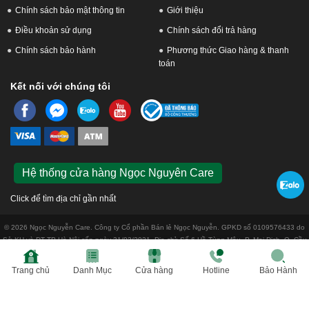
Chính sách bảo mật thông tin
Giới thiệu
Điều khoản sử dụng
Chính sách đổi trả hàng
Chính sách bảo hành
Phương thức Giao hàng & thanh
toán
Kết nối với chúng tôi
Hệ thống cửa hàng Ngọc Nguyên Care
Click để tìm địa chỉ gần nhất
© 2026 Ngọc Nguyễn Care. Công ty Cổ phần Bán lẻ Ngọc Nguyễn. GPKD số 0109576433 do
Sở KH và ĐT TP Hà Nội cấp ngày 31/03/2021. Địa chỉ: Số 6 Hồ Tùng Mậu, P. Mai Dịch, Q. Cầu
Giấy, Tp. Hà Nội
Trang chủ
Danh Mục
Cửa hàng
Hotline
Bảo Hành