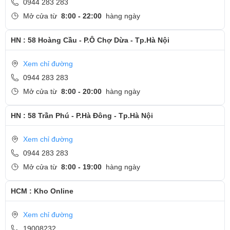
Bước 3 : Sửa chữa và thay màn hình Oppo nhanh chóng
0944 283 283
bằng linh kiện zin chính hãng.
Mở cửa từ
8:00 - 22:00
hàng ngày
Bước 4 : Lắp lại máy cho khách hàng.
HN : 58 Hoàng Cầu - P.Ô Chợ Dừa - Tp.Hà Nội
Bước 5 : Kiểm tra máy và bàn giao máy lại cho khách hàng ,
dán tem bảo hành.
Xem chỉ đường
Cam kết thay pin Oppo tại Ngọc Nguyễn Care
0944 283 283
- Thời gian thay: 2 - 3 tiếng
Mở cửa từ
8:00 - 20:00
hàng ngày
- Thực hiện đúng cam kết những gì cam kết trong thời gian
HN : 58 Trần Phú - P.Hà Đông - Tp.Hà Nội
bảo hành.
- Khách hàng xem trực tiếp – Sửa chữa lấy ngay.
Xem chỉ đường
Cảm ơn quý khách khi dành thời gian quan tâm tới dịch vụ
0944 283 283
Thay màn hình Oppo tại Ngọc Nguyễn Care.
Mở cửa từ
8:00 - 19:00
hàng ngày
-
Hotline
CSKH dịch vụ sửa chữa: 0944-283-283
HCM : Kho Online
Xem chỉ đường
19008232