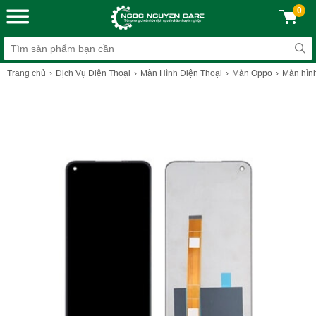
0
Trang chủ
Dịch Vụ Điện Thoại
Màn Hình Điện Thoại
Màn Oppo
Màn hìn