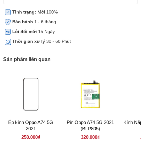
Tình trạng:
Mới 100%
Bảo hành
1 - 6 tháng
Lỗi đổi mới
15 Ngày
Thời gian xử lý
30 - 60 Phút
Sản phẩm liên quan
Ép kính Oppo A74 5G
Pin Oppo A74 5G 2021
Kính Nắ
2021
(BLP805)
250.000₫
320.000₫