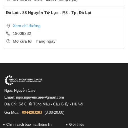
Đà Lạt : 88 Nguyễn Tử Lực - P,8 - Tp, Đà Lạt
Xem chỉ đường
19008232
Mở cửa từ
hàng ngày
Ngọc Nguyễn Care
Email: ngocnguyencare@gmail.com
Địa Chỉ: Số 6 Hồ Tùng Mậu - Cầu Giấy - Hà Nội
Gọi Mua:
0944283283
(8:00-20:00)
Chính sách bảo mật thông tin
Giới thiệu