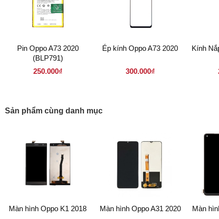
Pin Oppo A73 2020
Ép kính Oppo A73 2020
Kính Nắ
(BLP791)
250.000₫
300.000₫
Sản phẩm cùng danh mục
Màn hình Oppo K1 2018
Màn hình Oppo A31 2020
Màn hìn