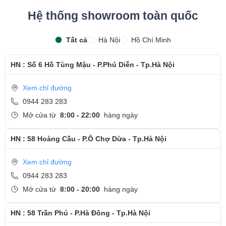
- Bàn giao máy cho khách hàng
Hệ thống showroom toàn quốc
- Sau khi thay màn hình xong, khách hàng sẽ được hướng dẫn
Tất cả
Hà Nội
Hồ Chí Minh
kiểm tra lại màn hình mới
- Bàn Giao máy lại cho khách hàng !
HN : Số 6 Hồ Tùng Mậu - P.Phú Diễn - Tp.Hà Nội
Cảm ơn quý khách đã dành thời gian tham khảo và quan tâm
Xem chỉ đường
tới dịch vụ thay màn hình tại Ngọc Nguyễn Care
0944 283 283
- Hotline
CSKH dịch vụ sửa chữa: 0944-283-283
Mở cửa từ
8:00 - 22:00
hàng ngày
HN : 58 Hoàng Cầu - P.Ô Chợ Dừa - Tp.Hà Nội
Xem chỉ đường
0944 283 283
Mở cửa từ
8:00 - 20:00
hàng ngày
HN : 58 Trần Phú - P.Hà Đông - Tp.Hà Nội