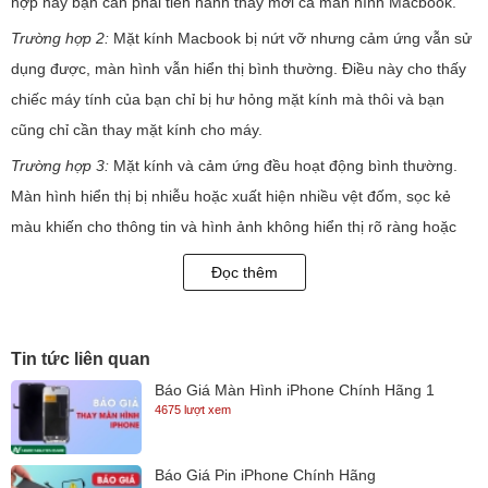
hợp này bạn cần phải tiến hành thay mới cả màn hình Macbook.
Trường hợp 2:
Mặt kính Macbook bị nứt vỡ nhưng cảm ứng vẫn sử
dụng được, màn hình vẫn hiển thị bình thường. Điều này cho thấy
chiếc máy tính của bạn chỉ bị hư hỏng mặt kính mà thôi và bạn
cũng chỉ cần thay mặt kính cho máy.
Trường hợp 3:
Mặt kính và cảm ứng đều hoạt động bình thường.
Màn hình hiển thị bị nhiễu hoặc xuất hiện nhiều vệt đốm, sọc kẻ
màu khiến cho thông tin và hình ảnh không hiển thị rõ ràng hoặc
đôi khi là không hiển thị. Trong trường hợp này, bạn cần phải tiến
Đọc thêm
hành thay màn hình Macbook mới cho máy.
Trường hợp 4
: Macbook bị rơi vỡ mặt kính, đồng thời cảm ứng
không thể sử dụng. Thế nhưng, màn hình vẫn có thể hiển thị. Ở
Tin tức liên quan
trường hợp này bạn cần phải thay bộ mặt kính cảm ứng cho
Báo Giá Màn Hình iPhone Chính Hãng 1
4675 lượt xem
Macbook
Nguyên nhân dẫn đến màn hình Macbook lỗi?
Báo Giá Pin iPhone Chính Hãng
1. Bị mất màu có điểm chết !!!