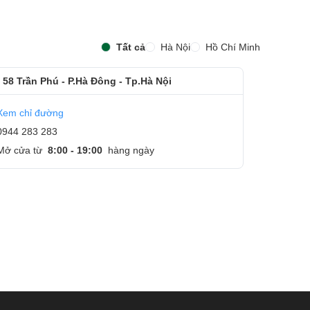
Tất cả
Hà Nội
Hồ Chí Minh
 58 Trần Phú - P.Hà Đông - Tp.Hà Nội
Xem chỉ đường
0944 283 283
Mở cửa từ
8:00 - 19:00
hàng ngày