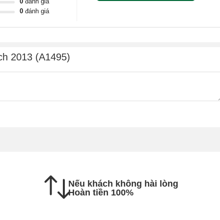
0
đánh giá
0
đánh giá
 không !!!
p màn hình đứt, vỉ cao áp hỏng, mất nguồn từ mainboard cấp
ch 2013 (A1495)
ang.
bẹ cáp bị gãy hoặc hở.
g khá lớn.
ị chuyển màu nên không hiển thị đúng màu sắc lên lớp ma trận
inch 2013 2014 2015 Tại Ngọc Nguyễn Care
Nếu khách không hài lòng
Hoàn tiền 100%
ỗi chính xác cho khách hàng.