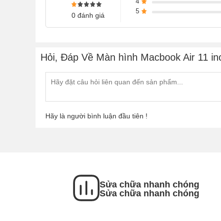
4
5
0 đánh giá
3. Bị sọc ngang sọc dọc, đỏ nền hay lúc có lúc
- Nguyên nhân: Đèn cao áp của màn hình hỏng, cá
lên
Hỏi, Đáp Về Màn hình Macbook Air 11 in
4. Bị đứt nét, màn hình bị ố hoặc đốm mờ !!!
- Biểu hiện: Vệt trắng hoặc xanh cắt dọc hoặc ng
- Nguyên nhân: Lỗi panel màn hình, cụ thể là do 
5. Bị ố hoặc đốm mờ, có điểm chết !!!
Hãy là người bình luận đầu tiên !
- Biểu hiện: Màn hình có vết ố màu xám hoặc trắn
- Nguyên nhân: Do tấm chắn bên trong màn hình b
phía trước
Quy Trình Thay Thế Màn Hình Macbook Air 11 
Sửa chữa nhanh chóng
- Nhận máy và kiểm tra nhanh màn hình Macbook
Sửa chữa nhanh chóng
- Đánh giá mức độ hư hỏng của màn hình và báo l