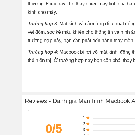
thường. Điều này cho thấy chiếc máy tính của bạn
kính cho máy.
Trường hợp 3:
Mặt kính và cảm ứng đều hoạt động 
vệt đốm, sọc kẻ màu khiến cho thông tin và hình ản
trường hợp này, bạn cần phải tiến hành thay mà
Trường hợp 4
: Macbook bị rơi vỡ mặt kính, đồng
thể hiển thị. Ở trường hợp này bạn cần phải tha
Nguyên nhân dẫn đến màn hình Macbook lỗi?
1. Bị mất màu có điểm chết !!!
- Biểu hiện: Trên màn hình xuất hiện các điểm khô
- Nguyên nhân: Chủ yếu xuất phát từ khâu sản xu
Reviews - Đánh giá Màn hình Macbook Ai
2. Bị sai màu, sọc màu hay nhảy hình !!!
- Biểu hiện: Màn hình chuyển sang một màu duy n
1
2
0/5
- Nguyên nhân: Có thể do lỗi ở bộ phận socket, 
3
tình trạng lỏng cáp.