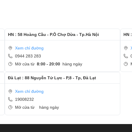
 dán tem bảo hành sản phẩm
àn hình Macbook nhanh chóng chỉ trong khoảng 15 - 20 phút.
HN : 58 Hoàng Cầu - P.Ô Chợ Dừa - Tp.Hà Nội
HN :
Xem chỉ đường
c hướng dẫn kiểm tra lại màn hình mới
0944 283 283
Mở cửa từ
8:00 - 20:00
hàng ngày
Đà Lạt : 88 Nguyễn Tử Lực - P,8 - Tp, Đà Lạt
 và quan tâm tới dịch vụ thay màn hình tại Ngọc Nguyễn
Xem chỉ đường
19008232
Mở cửa từ
hàng ngày