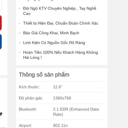
Đội Ngũ KTV Chuyên Nghiệp , Tay Nghề
Cao
Thiết bị Hiện Đại, Chuẩn Đoán Chính Xác
Báo Giá Công Khai, Minh Bạch
Linh Kiện Có Nguồn Gốc Rõ Ràng
Hoàn Tiền 100% Nếu Khách Hàng Không
Hài Lòng !
Thông số sản phẩm
Kích thước:
11.6"
Độ phân giải:
1366x768
Bluetooth:
2.1 EDR (Enhanced Data
Rate)
Airport:
802.11n