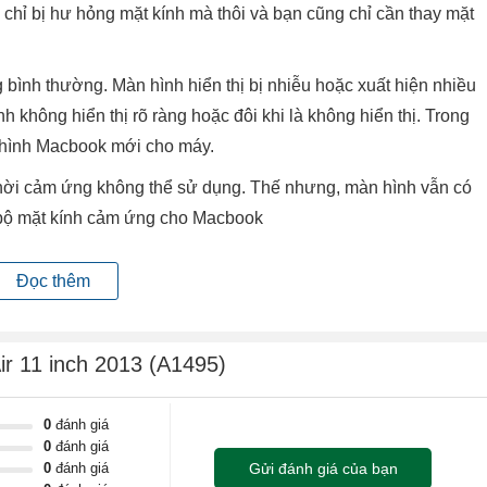
 chỉ bị hư hỏng mặt kính mà thôi và bạn cũng chỉ cần thay mặt
bình thường. Màn hình hiển thị bị nhiễu hoặc xuất hiện nhiều
h không hiển thị rõ ràng hoặc đôi khi là không hiển thị. Trong
n hình Macbook mới cho máy.
 thời cảm ứng không thể sử dụng. Thế nhưng, màn hình vẫn có
y bộ mặt kính cảm ứng cho Macbook
Đọc thêm
ng hiển thị hình ảnh
ất.
r 11 inch 2013 (A1495)
hất.
0
đánh giá
0
đánh giá
hoặc quá trình đóng mở nắp gập màn hình lâu ngày cũng sẽ gây
0
đánh giá
Gửi đánh giá của bạn