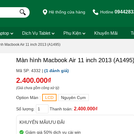
0944283
Hệ thống cửa hàng
Hotline
aptop
Dịch Vụ Tablet
Phụ Kiện
Khuyến Mãi
T
nh Macbook Air 11 inch 2013 (A1495)
Màn hình Macbook Air 11 inch 2013 (A1495
Mã SP: 4332 |
(1 đánh giá)
2.400.000₫
(Giá chưa gồm công xử lý)
Option Màn :
LCD
Nguyên Cụm
2.400.000₫
Số lượng:
Thanh toán:
KHUYẾN MÃI/ƯU ĐÃI
Giảm giá 50% dịch vụ cài win