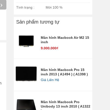
›
Tình trạng :
Mới 100 %
Sửa Lỗi Wifi Macbook Air 11
Sản phẩm tương tự
inch 2013
550.000₫
Màn hình Macbook Air M2 15
inch
9.000.000₫
Màn hình Macbook Pro 15
inch 2013 ( A1494 ) ( A1398 )
Giá Liên Hệ
n
Màn hình Macbook Pro
Unibody 13 inch 2010 ( A1322