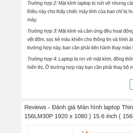
Trường hợp 2:
Mặt kính laptop bị nứt vỡ nhưng cả
Điều này cho thấy chiếc máy tính của bạn chỉ bị h
máy.
Trường hợp 3:
Mặt kính và cảm ứng đều hoạt động 
vệt đốm, sọc kẻ màu khiến cho thông tin và hình ản
trường hợp này, bạn cần phải tiến hành thay màn 
Trường hợp 4
: Laptop bị rơi vỡ mặt kính, đồng t
hiển thị. Ở trường hợp này bạn cần phải thay bộ 
Nguyên nhân dẫn đến màn hình laptop lỗi?
1. Bị mất màu có điểm chết !!!
- Biểu hiện: Trên màn hình xuất hiện các điểm khô
- Nguyên nhân: Chủ yếu xuất phát từ khâu sản xu
Reviews - Đánh giá Màn hình laptop Thi
2. Bị sai màu, sọc màu hay nhảy hình !!!
156LM30P 1920 x 1080 ) 15.6 inch ( 15
- Biểu hiện: Màn hình chuyển sang một màu duy n
- Nguyên nhân: Có thể do lỗi ở bộ phận socket, 
1