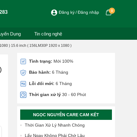
0
283
Đăng ký
Đăng nhập
uyển Dụng
Tin công nghệ
080 ) 15.6 inch ( 156LM30P 1920 x 1080 )
Tình trạng:
Mới 100%
)
Bảo hành:
6 Tháng
Lỗi đổi mới:
6 Tháng
Thời gian xử lý
30 - 60 Phút
NGỌC NGUYỄN CARE CAM KẾT
Thời Gian Xử Lý Nhanh Chóng
Lấy Ngay Không Phải Chờ Lâu