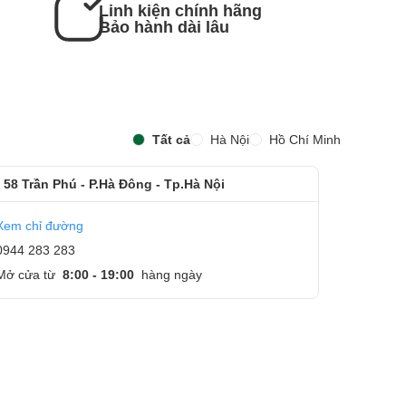
Linh kiện chính hãng
Bảo hành dài lâu
Tất cả
Hà Nội
Hồ Chí Minh
 58 Trần Phú - P.Hà Đông - Tp.Hà Nội
Xem chỉ đường
0944 283 283
Mở cửa từ
8:00 - 19:00
hàng ngày