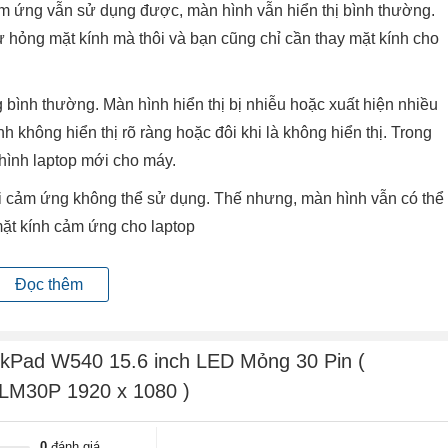
m ứng vẫn sử dụng được, màn hình vẫn hiển thị bình thường.
ư hỏng mặt kính mà thôi và bạn cũng chỉ cần thay mặt kính cho
bình thường. Màn hình hiển thị bị nhiễu hoặc xuất hiện nhiều
h không hiển thị rõ ràng hoặc đôi khi là không hiển thị. Trong
hình laptop mới cho máy.
hời cảm ứng không thể sử dụng. Thế nhưng, màn hình vẫn có thể
mặt kính cảm ứng cho laptop
Đọc thêm
ng hiển thị hình ảnh
ất.
nkPad W540 15.6 inch LED Mỏng 30 Pin (
6LM30P 1920 x 1080 )
hất.
hoặc quá trình đóng mở nắp gập màn hình lâu ngày cũng sẽ gây
0
đánh giá