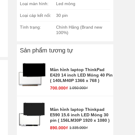
Loại màn hình:
Led mỏng
Loại cáp kết nối:
30 pin
Tình trạng:
Chính Hãng (Brand new
100%)
Sản phẩm tương tự
Màn hình laptop ThinkPad
E420 14 inch LED Mỏng 40 Pin
( 140LM40P 1366 x 768 )
700.000₫
1.050.000₫
Màn hình laptop Thinkpad
E590 15.6 inch LED Mỏng 30
pin ( 156LM30P 1920 x 1080 )
890.000₫
1.335.000₫