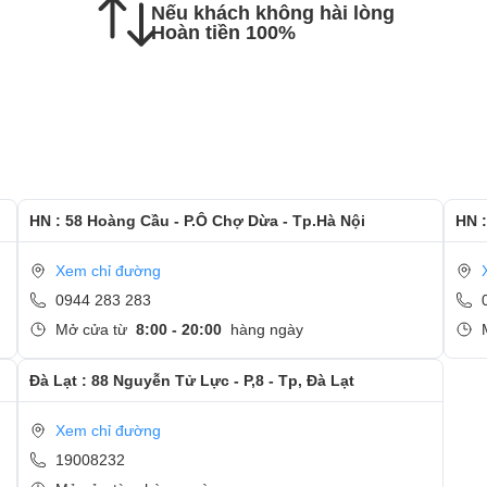
Nếu khách không hài lòng
Hoàn tiền 100%
 dán tem bảo hành sản phẩm
àn hình laptop nhanh chóng chỉ trong khoảng 15 - 20 phút.
HN : 58 Hoàng Cầu - P.Ô Chợ Dừa - Tp.Hà Nội
HN :
c hướng dẫn kiểm tra lại màn hình mới
Xem chỉ đường
0944 283 283
 và quan tâm tới dịch vụ thay màn hình tại Ngọc Nguyễn
Mở cửa từ
8:00 - 20:00
hàng ngày
Đà Lạt : 88 Nguyễn Tử Lực - P,8 - Tp, Đà Lạt
Xem chỉ đường
19008232