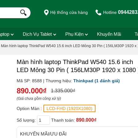
0944283
Hệ thống cửa hàng
Hotline
aptop
Dịch Vụ Tablet
Phụ Kiện
Khuyến Mãi
T
Màn hình laptop ThinkPad W540 15.6 inch LED Mỏng 30 Pin ( 156LM30P 1920 x 1
Màn hình laptop ThinkPad W540 15.6 inch
LED Mỏng 30 Pin ( 156LM30P 1920 x 1080 
Mã SP: 8588 | Thương hiệu:
Thinkpad
(1 đánh giá)
890.000₫
1.335.000₫
(Giá chưa gồm công xử lý)
Option Màn :
LCD-FHD (1920X1080)
890.000₫
Số lượng:
Thanh toán:
KHUYẾN MÃI/ƯU ĐÃI