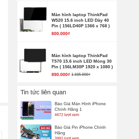
Màn hình laptop ThinkPad
W520 15.6 inch LED Dày 40
Pin ( 156LD40P 1366 x 768 )
800.000₫
Màn hình laptop ThinkPad
T570 15.6 inch LED Mỏng 30
Pin ( 156LM30P 1920 x 1080 )
890.000₫
1.335.000₫
Tin tức liên quan
Báo Giá Màn Hình iPhone
Chính Hãng 1
4672 lượt xem
Báo Giá Pin iPhone Chính
Hãng
3992 lượt xem