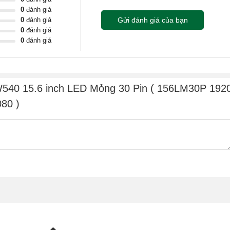
0
đánh giá
0
đánh giá
Gửi đánh giá của bạn
0
đánh giá
 không !!!
0
đánh giá
p màn hình đứt, vỉ cao áp hỏng, mất nguồn từ mainboard cấp
W540 15.6 inch LED Mỏng 30 Pin ( 156LM30P 192
ang.
080 )
bẹ cáp bị gãy hoặc hở.
g khá lớn.
ị chuyển màu nên không hiển thị đúng màu sắc lên lớp ma trận
ọc Nguyễn Care
ỗi chính xác cho khách hàng.