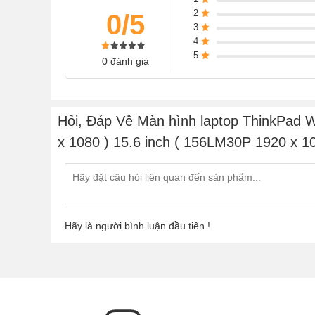
2
0/5
tình trạng lỏng cáp.
3
4
3. Bị sọc ngang sọc dọc, đỏ nền hay lúc có lúc
5
0 đánh giá
- Nguyên nhân: Đèn cao áp của màn hình hỏng, cá
lên
4. Bị đứt nét, màn hình bị ố hoặc đốm mờ !!!
Hỏi, Đáp Về Màn hình laptop ThinkPad 
- Biểu hiện: Vệt trắng hoặc xanh cắt dọc hoặc ng
x 1080 ) 15.6 inch ( 156LM30P 1920 x 1
- Nguyên nhân: Lỗi panel màn hình, cụ thể là do 
5. Bị ố hoặc đốm mờ, có điểm chết !!!
- Biểu hiện: Màn hình có vết ố màu xám hoặc trắn
- Nguyên nhân: Do tấm chắn bên trong màn hình b
Hãy là người bình luận đầu tiên !
phía trước
Quy Trình Thay Thế Màn Hình Laptop Tại Ng
- Nhận máy và kiểm tra nhanh màn hình laptop
- Đánh giá mức độ hư hỏng của màn hình và báo l