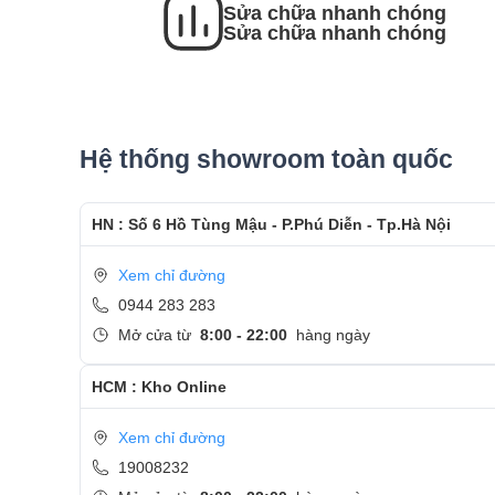
Sửa chữa nhanh chóng
-Tư vấn và báo giá màn hình cho khách hàng.
Sửa chữa nhanh chóng
- Kĩ Thuật viên tiến hành tay màn cho laptop
- Màn hình thay chuẩn chính hãng theo mã máy ,
Hệ thống showroom toàn quốc
- Khách hàng được xem trực tiếp quá trình thay m
- Bàn giao máy cho khách hàng
HN : Số 6 Hồ Tùng Mậu - P.Phú Diễn - Tp.Hà Nội
- Sau khi thay màn hình xong, khách hàng sẽ đượ
Xem chỉ đường
- Bàn Giao máy lại cho khách hàng !
0944 283 283
Cảm ơn quý khách đã dành thời gian tham khảo
Mở cửa từ
8:00 - 22:00
hàng ngày
Care
HCM : Kho Online
- Hotline
CSKH dịch vụ sửa chữa: 0944-283-283
Xem chỉ đường
19008232