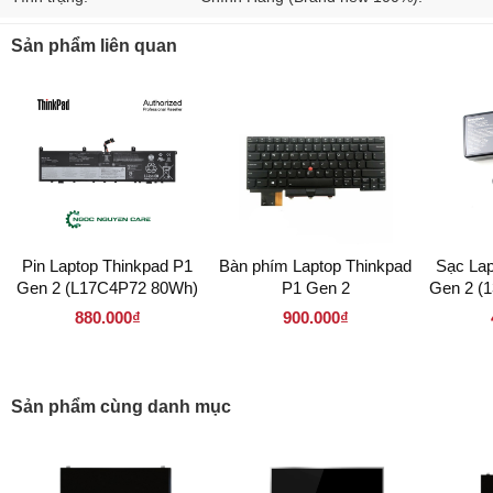
Sản phẩm liên quan
Pin Laptop Thinkpad P1
Bàn phím Laptop Thinkpad
Sạc Lap
Gen 2 (L17C4P72 80Wh)
P1 Gen 2
Gen 2 (
880.000₫
900.000₫
Sản phẩm cùng danh mục