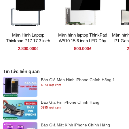
Màn Hình Laptop
Màn hình laptop ThinkPad
Màn hình
Thinkpad P17 17.3 inch
W510 15.6 inch LED Dày
P1 Gen 
LED Mỏng 30 pin (
40 Pin ( 156LD40P 1366 x
Mỏng 30
2.800.000₫
800.000₫
2
173LM30P 1920 x 1080 )
768 )
38
Tin tức liên quan
Báo Giá Màn Hình iPhone Chính Hãng 1
4673 lượt xem
Báo Giá Pin iPhone Chính Hãng
3995 lượt xem
Báo Giá Mặt Kính iPhone Chính Hãng