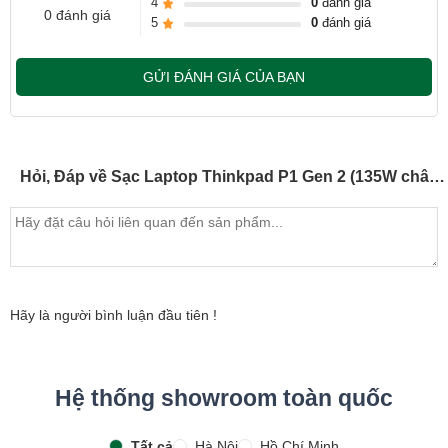
4
0
đánh giá
0 đánh giá
5
0
đánh giá
GỬI ĐÁNH GIÁ CỦA BẠN
Hỏi, Đáp về Sạc Laptop Thinkpad P1 Gen 2 (135W chân vuông)
Hãy là người bình luận đầu tiên !
Hệ thống showroom toàn quốc
Tất cả
Hà Nội
Hồ Chí Minh