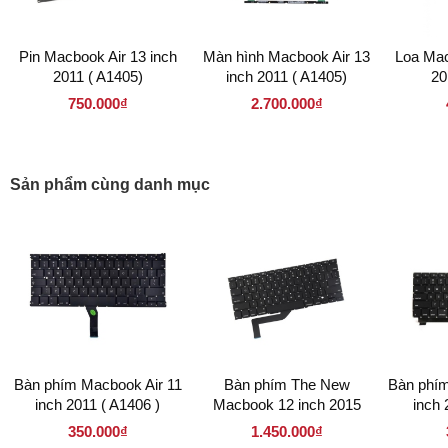
Pin Macbook Air 13 inch
Màn hình Macbook Air 13
Loa Mac
2011 ( A1405)
inch 2011 ( A1405)
20
750.000₫
2.700.000₫
Sản phẩm cùng danh mục
Bàn phím Macbook Air 11
Bàn phím The New
Bàn phí
inch 2011 ( A1406 )
Macbook 12 inch 2015
inch 
350.000₫
1.450.000₫