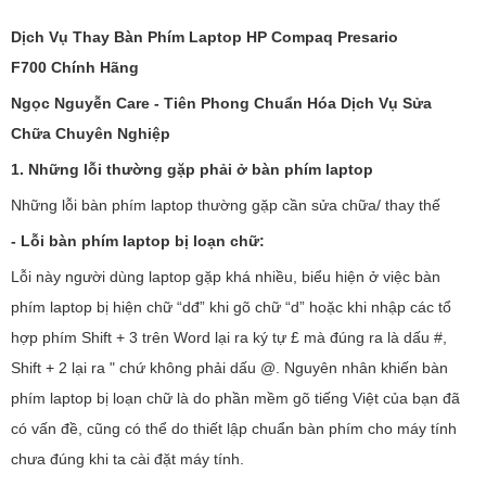
Dịch Vụ Thay Bàn Phím Laptop HP Compaq Presario
F700
Chính Hãng
Ngọc Nguyễn Care - Tiên Phong Chuẩn Hóa Dịch Vụ Sửa
Chữa Chuyên Nghiệp
1. Những lỗi thường gặp phải ở bàn phím laptop
Những lỗi bàn phím laptop thường gặp cần sửa chữa/ thay thế
- Lỗi bàn phím laptop bị loạn chữ:
Lỗi này người dùng laptop gặp khá nhiều, biểu hiện ở việc bàn
phím laptop bị hiện chữ “dđ” khi gõ chữ “d” hoặc khi nhập các tổ
hợp phím Shift + 3 trên Word lại ra ký tự £ mà đúng ra là dấu #,
Shift + 2 lại ra " chứ không phải dấu @. Nguyên nhân khiến bàn
phím laptop bị loạn chữ là do phần mềm gõ tiếng Việt của bạn đã
có vấn đề, cũng có thể do thiết lập chuẩn bàn phím cho máy tính
chưa đúng khi ta cài đặt máy tính.