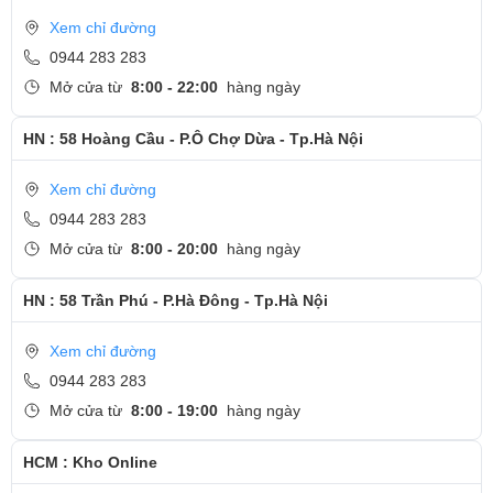
Bước 6: Khởi động máy, kiểm tra và để khách test lại bàn phím
Xem chỉ đường
mới.
0944 283 283
Cảm ơn quý khách đã dành thời gian tham khảo và quan tâm
Mở cửa từ
8:00 - 22:00
hàng ngày
tới dịch vụ thay bàn phím tại Ngọc Nguyễn Care
HN : 58 Hoàng Cầu - P.Ô Chợ Dừa - Tp.Hà Nội
- Hotline
CSKH dịch vụ sửa chữa: 0944-283-283
Xem chỉ đường
0944 283 283
Mở cửa từ
8:00 - 20:00
hàng ngày
HN : 58 Trần Phú - P.Hà Đông - Tp.Hà Nội
Xem chỉ đường
0944 283 283
Mở cửa từ
8:00 - 19:00
hàng ngày
HCM : Kho Online