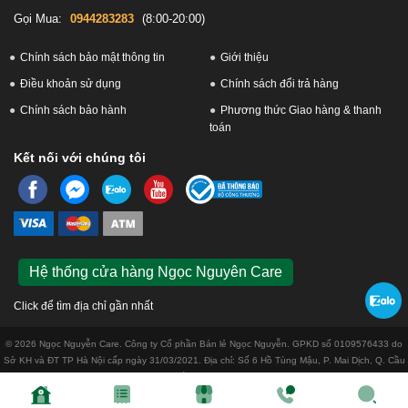
Gọi Mua:
0944283283
(8:00-20:00)
Chính sách bảo mật thông tin
Giới thiệu
Điều khoản sử dụng
Chính sách đổi trả hàng
Chính sách bảo hành
Phương thức Giao hàng & thanh
toán
Kết nối với chúng tôi
Hệ thống cửa hàng Ngọc Nguyên Care
Click để tìm địa chỉ gần nhất
© 2026 Ngọc Nguyễn Care. Công ty Cổ phần Bán lẻ Ngọc Nguyễn. GPKD số 0109576433 do
Sở KH và ĐT TP Hà Nội cấp ngày 31/03/2021. Địa chỉ: Số 6 Hồ Tùng Mậu, P. Mai Dịch, Q. Cầu
Giấy, Tp. Hà Nội