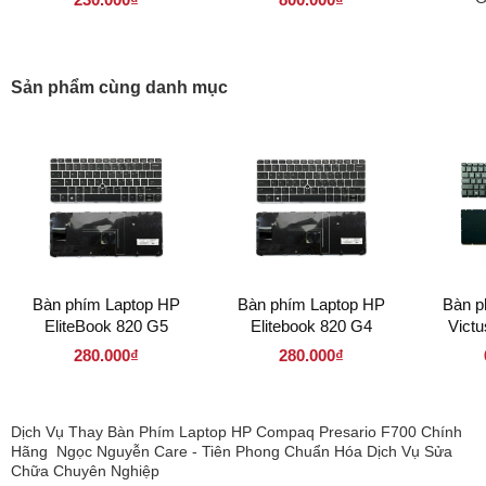
( 156LD40P 1366 x 768 )
Sản phẩm cùng danh mục
Bàn phím Laptop HP
Bàn phím Laptop HP
Bàn p
EliteBook 820 G5
Elitebook 820 G4
Vict
280.000₫
280.000₫
Dịch Vụ Thay Bàn Phím Laptop HP Compaq Presario F700 Chính
Hãng Ngọc Nguyễn Care - Tiên Phong Chuẩn Hóa Dịch Vụ Sửa
Chữa Chuyên Nghiệp