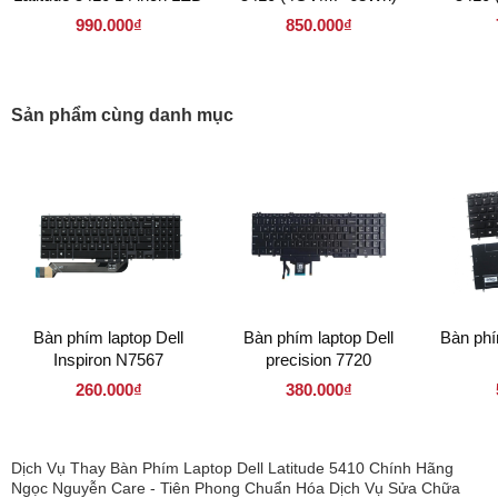
Mỏng 30 pin ( 140LM30P
990.000₫
850.000₫
1920 x 1080 )
Sản phẩm cùng danh mục
Bàn phím laptop Dell
Bàn phím laptop Dell
Bàn phí
Inspiron N7567
precision 7720
260.000₫
380.000₫
Dịch Vụ Thay Bàn Phím Laptop Dell Latitude 5410 Chính Hãng
Ngọc Nguyễn Care - Tiên Phong Chuẩn Hóa Dịch Vụ Sửa Chữa