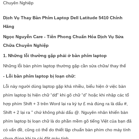
Chuyên Nghiệp
Dịch Vụ Thay Bàn Phím Laptop Dell Latitude 5410
Chính
Hãng
Ngọc Nguyễn Care - Tiên Phong Chuẩn Hóa Dịch Vụ Sửa
Chữa Chuyên Nghiệp
1. Những lỗi thường gặp phải ở bàn phím laptop
Những lỗi bàn phím laptop thường gặp cần sửa chữa/ thay thế
- Lỗi bàn phím laptop bị loạn chữ:
Lỗi này người dùng laptop gặp khá nhiều, biểu hiện ở việc bàn
phím laptop bị hiện chữ “dđ” khi gõ chữ “d” hoặc khi nhập các tổ
hợp phím Shift + 3 trên Word lại ra ký tự £ mà đúng ra là dấu #,
Shift + 2 lại ra " chứ không phải dấu @. Nguyên nhân khiến bàn
phím laptop bị loạn chữ là do phần mềm gõ tiếng Việt của bạn đã
có vấn đề, cũng có thể do thiết lập chuẩn bàn phím cho máy tính
chưa đúng khi ta cài đặt máy tính.