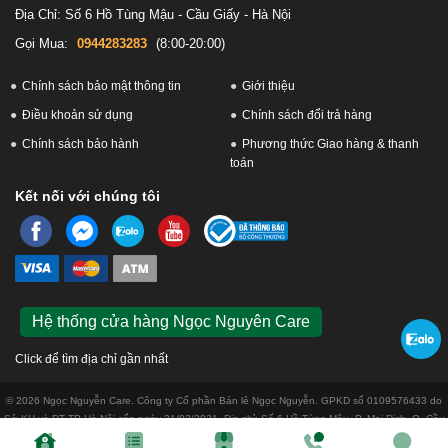
Địa Chỉ: Số 6 Hồ Tùng Mậu - Cầu Giấy - Hà Nội
Gọi Mua:
0944283283
(8:00-20:00)
Chính sách bảo mật thông tin
Giới thiệu
Điều khoản sử dụng
Chính sách đổi trả hàng
Chính sách bảo hành
Phương thức Giao hàng & thanh
toán
Kết nối với chúng tôi
Hệ thống cửa hàng Ngọc Nguyên Care
Click để tìm địa chỉ gần nhất
© 2026 Ngọc Nguyễn Care. Công ty Cổ phần Bán lẻ Ngọc Nguyễn. GPKD số 0109576433 do
Sở KH và ĐT TP Hà Nội cấp ngày 31/03/2021. Địa chỉ: Số 6 Hồ Tùng Mậu, P. Mai Dịch, Q. Cầu
Giấy, Tp. Hà Nội