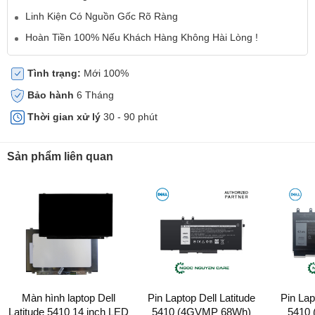
Linh Kiện Có Nguồn Gốc Rõ Ràng
Hoàn Tiền 100% Nếu Khách Hàng Không Hài Lòng !
Tình trạng:
Mới 100%
Bảo hành
6 Tháng
Thời gian xử lý
30 - 90 phút
Sản phẩm liên quan
Màn hình laptop Dell
Pin Laptop Dell Latitude
Pin Lap
Latitude 5410 14 inch LED
5410 (4GVMP 68Wh)
5410