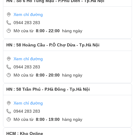
HN : Số 6 Hồ Tùng Mậu - P.Phú Diễn - Tp.Hà Nội
Bước 6: Khởi động máy, kiểm tra và để khách test lại bàn phím
Xem chỉ đường
mới.
0944 283 283
Cảm ơn quý khách đã dành thời gian tham khảo và quan tâm
Mở cửa từ
8:00 - 22:00
hàng ngày
tới dịch vụ thay bàn phím tại Ngọc Nguyễn Care
HN : 58 Hoàng Cầu - P.Ô Chợ Dừa - Tp.Hà Nội
- Hotline
CSKH dịch vụ sửa chữa: 0944-283-283
Xem chỉ đường
0944 283 283
Mở cửa từ
8:00 - 20:00
hàng ngày
HN : 58 Trần Phú - P.Hà Đông - Tp.Hà Nội
Xem chỉ đường
0944 283 283
Mở cửa từ
8:00 - 19:00
hàng ngày
HCM : Kho Online