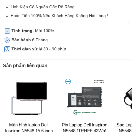
Linh Kiện Có Nguồn Gốc Rõ Ràng
Hoàn Tiền 100% Nếu Khách Hàng Không Hài Lòng !
Tình trạng:
Mới 100%
Bảo hành
6 Tháng
Thời gian xử lý
30 - 90 phút
Sản phẩm liên quan
Màn hình laptop Dell
Pin Laptop Dell Inspiron
Sạc Lap
Inspiron N5548 15.6 inch
N5548 (TRHFF 43Wh)
N5548