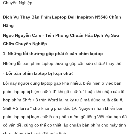
Chuyên Nghiệp
Dịch Vụ Thay Bàn Phím Laptop Dell Inspiron N5548
Chính
Hãng
Ngọc Nguyễn Care - Tiên Phong Chuẩn Hóa Dịch Vụ Sửa
Chữa Chuyên Nghiệp
1. Những lỗi thường gặp phải ở bàn phím laptop
Những lỗi bàn phím laptop thường gặp cần sửa chữa/ thay thế
- Lỗi bàn phím laptop bị loạn chữ:
Lỗi này người dùng laptop gặp khá nhiều, biểu hiện ở việc bàn
phím laptop bị hiện chữ “dđ” khi gõ chữ “d” hoặc khi nhập các tổ
hợp phím Shift + 3 trên Word lại ra ký tự £ mà đúng ra là dấu #,
Shift + 2 lại ra " chứ không phải dấu @. Nguyên nhân khiến bàn
phím laptop bị loạn chữ là do phần mềm gõ tiếng Việt của bạn đã
có vấn đề, cũng có thể do thiết lập chuẩn bàn phím cho máy tính
chưa đúng khi ta cài đặt máy tính.