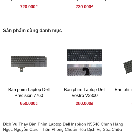
LED Mỏng 30 pin (
7.4
720.000₫
730.000₫
156LM30P 1366 x 768 )
Sản phẩm cùng danh mục
Bàn phím Laptop Dell
Bàn phím Laptop Dell
Bàn phím
Precision 7760
Vostro V3300
650.000₫
280.000₫
Dịch Vụ Thay Bàn Phím Laptop Dell Inspiron N5548 Chính Hãng
Ngọc Nguyễn Care - Tiên Phong Chuẩn Hóa Dịch Vụ Sửa Chữa