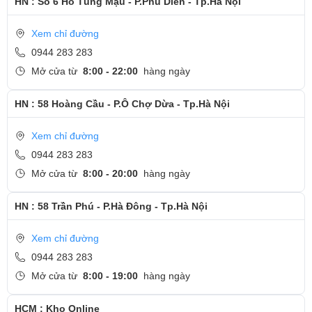
HN : Số 6 Hồ Tùng Mậu - P.Phú Diễn - Tp.Hà Nội
Bước 6: Khởi động máy, kiểm tra và để khách test lại bàn phím
Xem chỉ đường
mới.
0944 283 283
Cảm ơn quý khách đã dành thời gian tham khảo và quan tâm
Mở cửa từ
8:00 - 22:00
hàng ngày
tới dịch vụ thay bàn phím tại Ngọc Nguyễn Care
HN : 58 Hoàng Cầu - P.Ô Chợ Dừa - Tp.Hà Nội
- Hotline
CSKH dịch vụ sửa chữa: 0944-283-283
Xem chỉ đường
0944 283 283
Mở cửa từ
8:00 - 20:00
hàng ngày
HN : 58 Trần Phú - P.Hà Đông - Tp.Hà Nội
Xem chỉ đường
0944 283 283
Mở cửa từ
8:00 - 19:00
hàng ngày
HCM : Kho Online