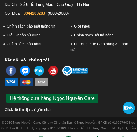
Địa Chỉ: Số 6 Hồ Tùng Mậu - Cầu Giấy - Hà Nội
Gọi Mua:
0944283283
(8:00-20:00)
Chính sách bảo mật thông tin
Giới thiệu
Điều khoản sử dụng
Chính sách đổi trả hàng
Chính sách bảo hành
Phương thức Giao hàng & thanh
toán
Kết nối với chúng tôi
Hệ thống cửa hàng Ngọc Nguyên Care
Click để tìm địa chỉ gần nhất
© 2026 Ngọc Nguyễn Care. Công ty Cổ phần Bán lẻ Ngọc Nguyễn. GPKD số 0109576433 do
Sở KH và ĐT TP Hà Nội cấp ngày 31/03/2021. Địa chỉ: Số 6 Hồ Tùng Mậu, P. Mai Dịch, Q. Cầu
Giấy, Tp. Hà Nội