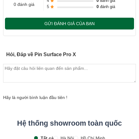
nhanh chóng chỉ trong khoảng 20- 30 phút.
4
0
đánh giá
0 đánh giá
5
0
đánh giá
Bàn giao máy cho khách hàng
Sau khi thay pin xong, khách hàng sẽ được hướng dẫn kiểm
GỬI ĐÁNH GIÁ CỦA BẠN
tra lại pin mới
Bàn Giao máy lại cho khách hàng !
Cảm ơn quý khách đã dành thời gian tham khảo và quan tâm
tới dịch vụ thay pin tại Ngọc Nguyễn Care
Hỏi, Đáp về Pin Surface Pro X
- Hotline
CSKH dịch vụ sửa chữa: 0944-283-283
Hãy là người bình luận đầu tiên !
Hệ thống showroom toàn quốc
Tất cả
Hà Nội
Hồ Chí Minh