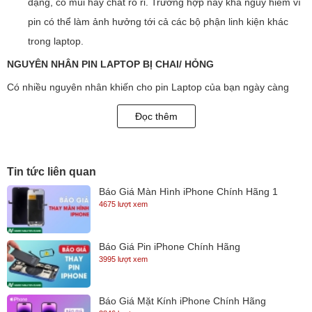
dạng, có mùi hay chất rò rỉ. Trường hợp này khá nguy hiểm vì
pin có thể làm ảnh hưởng tới cả các bộ phận linh kiện khác
trong laptop.
NGUYÊN NHÂN PIN LAPTOP BỊ CHAI/ HỎNG
Có nhiều nguyên nhân khiến cho pin Laptop của bạn ngày càng
xuống cấp. Bên cạnh vấn đề thời gian thì thói quen sử dụng sai lầm
Đọc thêm
của chúng ta như:
Để laptop tại nơi ẩm ướt hoặc trên những bề mặt khó thoát hơi
làm cho pin không thể tỏa nhiệt được. Điều này nếu kéo dài sẽ
Tin tức liên quan
làm ảnh hưởng trầm trọng đến tuổi thọ của pin.
Báo Giá Màn Hình iPhone Chính Hãng 1
4675 lượt xem
Sử dụng máy trong thời gian quá lâu.
Máy chứa nhiều phần mềm nặng như: photoshop, game.
Báo Giá Pin iPhone Chính Hãng
Khi sử dụng laptop không cắm sạc, thời lượng sử dụng máy
3995 lượt xem
giảm nhanh hơn so với bình thường
Khi sử dụng máy có cắm sạc, máy dễ bị nóng ở khu vực để
Báo Giá Mặt Kính iPhone Chính Hãng
pin laptop