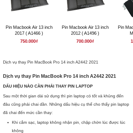
Pin Macbook Air 13 inch
Pin Macbook Air 13 inch
Pin Mac
2017 ( A1466 )
2012 ( A1496 )
M
750.000₫
700.000₫
1
Dịch vụ thay Pin MacBook Pro 14 inch A2442 2021
Dịch vụ thay Pin MacBook Pro 14 inch A2442 2021
DẤU HIỆU NÀO CẦN PHẢI THAY PIN LAPTOP
Sau một thời gian dài sử dụng thì pin laptop có tốt và khủng đến
đâu cũng phải chai dần. Những dấu hiệu cụ thể cho thấy pin laptop
đã chai đến mức cần thay:
Khi cắm sạc, laptop không nhận pin, chập chờn lúc được lúc
không