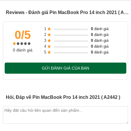
Kĩ Thuật viên tiến hành tay pin cho laptop
Reviews - Đánh giá Pin MacBook Pro 14 inch 2021 ( A2442 )
Pin thay chuẩn chính hãng theo mã máy, dán tem bảo hành
sản phẩm
1
0
đánh giá
Khách hàng được xem trực tiếp quá trình thay Pin laptop
0/5
2
0
đánh giá
nhanh chóng chỉ trong khoảng 20- 30 phút.
3
0
đánh giá
Bàn giao máy cho khách hàng
4
0
đánh giá
0 đánh giá
5
0
đánh giá
Sau khi thay pin xong, khách hàng sẽ được hướng dẫn kiểm
tra lại pin mới
GỬI ĐÁNH GIÁ CỦA BẠN
Bàn Giao máy lại cho khách hàng !
Cảm ơn quý khách đã dành thời gian tham khảo và quan tâm
tới dịch vụ thay pin tại Ngọc Nguyễn Care
Hỏi, Đáp về Pin MacBook Pro 14 inch 2021 ( A2442 )
- Hotline CSKH dịch vụ sửa chữa: 0944-283-283