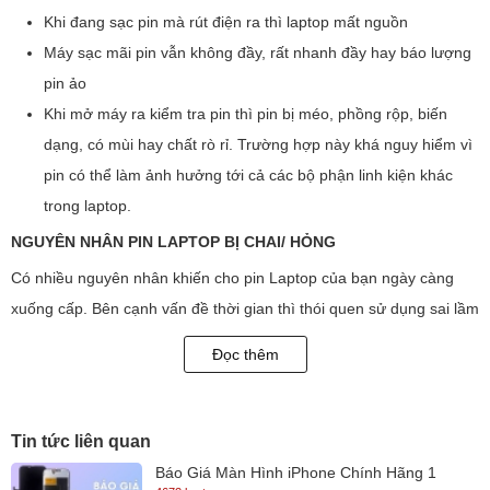
Khi đang sạc pin mà rút điện ra thì laptop mất nguồn
Máy sạc mãi pin vẫn không đầy, rất nhanh đầy hay báo lượng
pin ảo
Khi mở máy ra kiểm tra pin thì pin bị méo, phồng rộp, biến
dạng, có mùi hay chất rò rỉ. Trường hợp này khá nguy hiểm vì
pin có thể làm ảnh hưởng tới cả các bộ phận linh kiện khác
trong laptop.
NGUYÊN NHÂN PIN LAPTOP BỊ CHAI/ HỎNG
Có nhiều nguyên nhân khiến cho pin Laptop của bạn ngày càng
xuống cấp. Bên cạnh vấn đề thời gian thì thói quen sử dụng sai lầm
của chúng ta như:
Đọc thêm
Để laptop tại nơi ẩm ướt hoặc trên những bề mặt khó thoát hơi
làm cho pin không thể tỏa nhiệt được. Điều này nếu kéo dài sẽ
làm ảnh hưởng trầm trọng đến tuổi thọ của pin.
Tin tức liên quan
Sử dụng máy trong thời gian quá lâu.
Báo Giá Màn Hình iPhone Chính Hãng 1