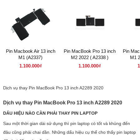
Pin Macbook Air 13 inch
Pin MacBook Pro 13 inch
Pin Mac
M1 (A2337)
M2 2022 ( A2338 )
M1 2
1.100.000₫
1.100.000₫
1
Dịch vụ thay Pin MacBook Pro 13 inch A2289 2020
Dịch vụ thay Pin MacBook Pro 13 inch A2289 2020
DẤU HIỆU NÀO CẦN PHẢI THAY PIN LAPTOP
Sau một thời gian dài sử dụng thì pin laptop có tốt và khủng đến
đâu cũng phải chai dần. Những dấu hiệu cụ thể cho thấy pin laptop