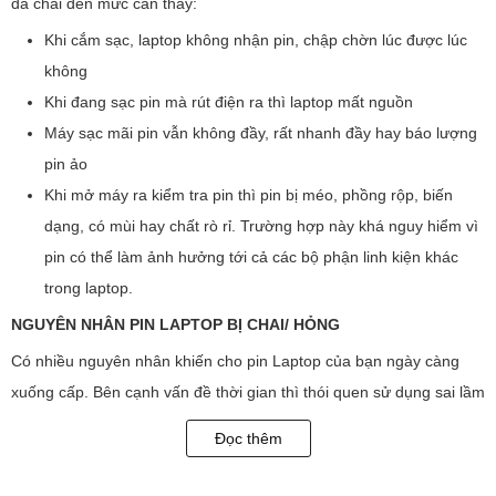
đã chai đến mức cần thay:
Khi cắm sạc, laptop không nhận pin, chập chờn lúc được lúc
không
Khi đang sạc pin mà rút điện ra thì laptop mất nguồn
Máy sạc mãi pin vẫn không đầy, rất nhanh đầy hay báo lượng
pin ảo
Khi mở máy ra kiểm tra pin thì pin bị méo, phồng rộp, biến
dạng, có mùi hay chất rò rỉ. Trường hợp này khá nguy hiểm vì
pin có thể làm ảnh hưởng tới cả các bộ phận linh kiện khác
trong laptop.
NGUYÊN NHÂN PIN LAPTOP BỊ CHAI/ HỎNG
Có nhiều nguyên nhân khiến cho pin Laptop của bạn ngày càng
xuống cấp. Bên cạnh vấn đề thời gian thì thói quen sử dụng sai lầm
của chúng ta như:
Đọc thêm
Để laptop tại nơi ẩm ướt hoặc trên những bề mặt khó thoát hơi
làm cho pin không thể tỏa nhiệt được. Điều này nếu kéo dài sẽ