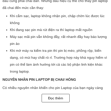
đâu cũng phải chai dần. Những dấu hiệu cụ thể cho thấy pin laptop
đã chai đến mức cần thay:
Khi cắm sạc, laptop không nhận pin, chập chờn lúc được lúc
không
Khi đang sạc pin mà rút điện ra thì laptop mất nguồn
Máy sạc mãi pin vẫn không đầy, rất nhanh đầy hay báo lượng
pin ảo
Khi mở máy ra kiểm tra pin thì pin bị méo, phồng rộp, biến
dạng, có mùi hay chất rò rỉ. Trường hợp này khá nguy hiểm vì
pin có thể làm ảnh hưởng tới cả các bộ phận linh kiện khác
trong laptop.
NGUYÊN NHÂN PIN LAPTOP BỊ CHAI/ HỎNG
Có nhiều nguyên nhân khiến cho pin Laptop của bạn ngày càng
xuống cấp. Bên cạnh vấn đề thời gian thì thói quen sử dụng sai lầm
Đọc thêm
của chúng ta như:
Để laptop tại nơi ẩm ướt hoặc trên những bề mặt khó thoát hơi