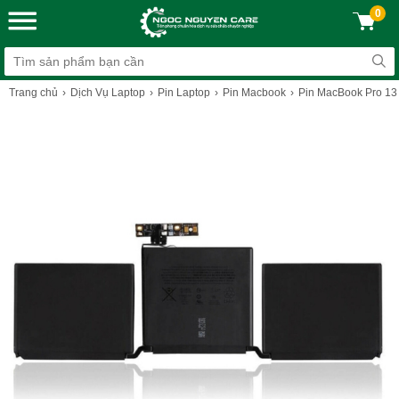
0
Trang chủ
Dịch Vụ Laptop
Pin Laptop
Pin Macbook
Pin MacBook Pro 13 