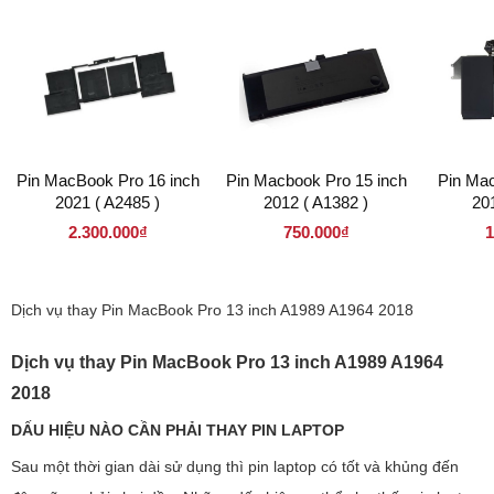
Pin MacBook Pro 16 inch
Pin Macbook Pro 15 inch
Pin Mac
2021 ( A2485 )
2012 ( A1382 )
20
2.300.000₫
750.000₫
1
Dịch vụ thay Pin MacBook Pro 13 inch A1989 A1964 2018
Dịch vụ thay Pin MacBook Pro 13 inch A1989 A1964
2018
DẤU HIỆU NÀO CẦN PHẢI THAY PIN LAPTOP
Sau một thời gian dài sử dụng thì pin laptop có tốt và khủng đến