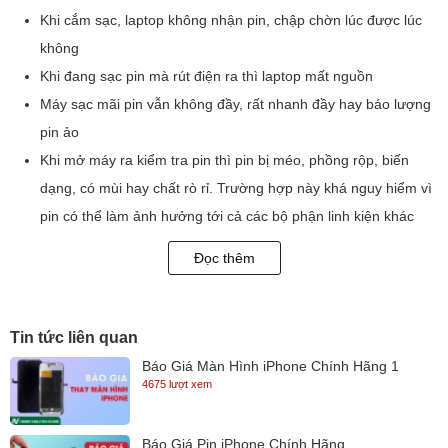
Khi cắm sạc, laptop không nhận pin, chập chờn lúc được lúc
không
Khi đang sạc pin mà rút điện ra thì laptop mất nguồn
Máy sạc mãi pin vẫn không đầy, rất nhanh đầy hay báo lượng
pin ảo
Khi mở máy ra kiểm tra pin thì pin bị méo, phồng rộp, biến
dạng, có mùi hay chất rò rỉ. Trường hợp này khá nguy hiểm vì
pin có thể làm ảnh hưởng tới cả các bộ phận linh kiện khác
trong laptop.
Đọc thêm
NGUYÊN NHÂN PIN LAPTOP BỊ CHAI/ HỎNG
Có nhiều nguyên nhân khiến cho pin Laptop của bạn ngày càng
Tin tức liên quan
xuống cấp. Bên cạnh vấn đề thời gian thì thói quen sử dụng sai lầm
của chúng ta như:
Báo Giá Màn Hình iPhone Chính Hãng 1
4675 lượt xem
Để laptop tại nơi ẩm ướt hoặc trên những bề mặt khó thoát hơi
làm cho pin không thể tỏa nhiệt được. Điều này nếu kéo dài sẽ
Báo Giá Pin iPhone Chính Hãng