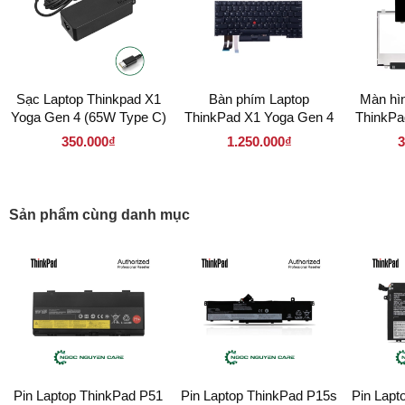
Sạc Laptop Thinkpad X1
Bàn phím Laptop
Màn hìn
Yoga Gen 4 (65W Type C)
ThinkPad X1 Yoga Gen 4
ThinkPa
14 inch 
350.000₫
1.250.000₫
3
140LM3
Sản phẩm cùng danh mục
Pin Laptop ThinkPad P51
Pin Laptop ThinkPad P15s
Pin Lapt