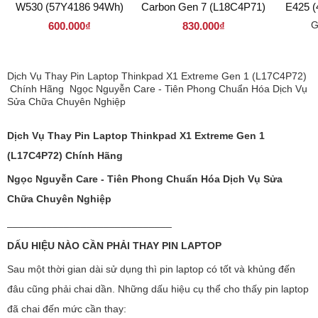
W530 (57Y4186 94Wh)
Carbon Gen 7 (L18C4P71)
E425 
G
600.000₫
830.000₫
Dịch Vụ Thay Pin Laptop Thinkpad X1 Extreme Gen 1 (L17C4P72)​​​​​​​
Chính Hãng Ngọc Nguyễn Care - Tiên Phong Chuẩn Hóa Dịch Vụ
Sửa Chữa Chuyên Nghiệp
Dịch Vụ Thay Pin Laptop Thinkpad X1 Extreme Gen 1
(L17C4P72) Chính Hãng
Ngọc Nguyễn Care - Tiên Phong Chuẩn Hóa Dịch Vụ Sửa
Chữa Chuyên Nghiệp
_____________________________
DẤU HIỆU NÀO CẦN PHẢI THAY PIN LAPTOP
Sau một thời gian dài sử dụng thì pin laptop có tốt và khủng đến
đâu cũng phải chai dần. Những dấu hiệu cụ thể cho thấy pin laptop
đã chai đến mức cần thay: