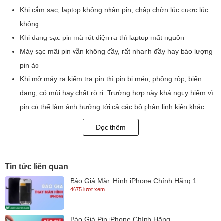
Khi cắm sạc, laptop không nhận pin, chập chờn lúc được lúc
không
Khi đang sạc pin mà rút điện ra thì laptop mất nguồn
Máy sạc mãi pin vẫn không đầy, rất nhanh đầy hay báo lượng
pin ảo
Khi mở máy ra kiểm tra pin thì pin bị méo, phồng rộp, biến
dạng, có mùi hay chất rò rỉ. Trường hợp này khá nguy hiểm vì
pin có thể làm ảnh hưởng tới cả các bộ phận linh kiện khác
trong laptop.
Đọc thêm
NGUYÊN NHÂN PIN LAPTOP BỊ CHAI/ HỎNG
Có nhiều nguyên nhân khiến cho pin Laptop của bạn ngày càng
Tin tức liên quan
xuống cấp. Bên cạnh vấn đề thời gian thì thói quen sử dụng sai lầm
của chúng ta như:
Báo Giá Màn Hình iPhone Chính Hãng 1
4675 lượt xem
Để laptop tại nơi ẩm ướt hoặc trên những bề mặt khó thoát hơi
làm cho pin không thể tỏa nhiệt được. Điều này nếu kéo dài sẽ
Báo Giá Pin iPhone Chính Hãng