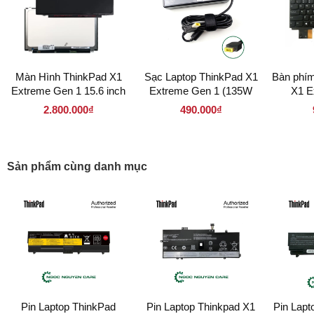
Màn Hình ThinkPad X1
Sạc Laptop ThinkPad X1
Bàn phím
Extreme Gen 1 15.6 inch
Extreme Gen 1 (135W
X1 E
LED Mỏng 40 pin (
chân vuông)
2.800.000₫
490.000₫
156LM40P 1920 x 1080 )
Sản phẩm cùng danh mục
Pin Laptop ThinkPad
Pin Laptop Thinkpad X1
Pin Lapt