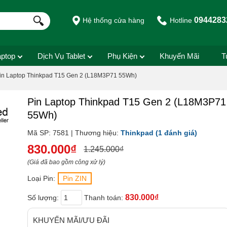
0944283
Hệ thống cửa hàng
Hotline
aptop
Dịch Vụ Tablet
Phụ Kiện
Khuyến Mãi
T
in Laptop Thinkpad T15 Gen 2 (L18M3P71 55Wh)
Pin Laptop Thinkpad T15 Gen 2 (L18M3P71
55Wh)
Mã SP: 7581 | Thương hiệu:
Thinkpad
(1 đánh giá)
830.000₫
1.245.000₫
(Giá đã bao gồm công xử lý)
Loại Pin:
Pin ZIN
830.000₫
Số lượng:
Thanh toán:
KHUYẾN MÃI/ƯU ĐÃI