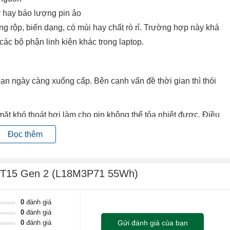
y hay báo lượng pin ảo
ồng rộp, biến dạng, có mùi hay chất rò rỉ. Trường hợp này khá
các bộ phận linh kiện khác trong laptop.
n ngày càng xuống cấp. Bên cạnh vấn đề thời gian thì thói
mặt khó thoát hơi làm cho pin không thể tỏa nhiệt được. Điều
ến tuổi thọ của pin.
Đọc thêm
hop, game.
ad T15 Gen 2 (L18M3P71 55Wh)
ng sử dụng máy giảm nhanh hơn so với bình thường
ở khu vực để pin laptop
ng tỏ máy không nhận được pin)
0
đánh giá
0
đánh giá
0
đánh giá
Gửi đánh giá của bạn
 hiển thị thông báo còn đang sạc pin khi kết nối laptop với