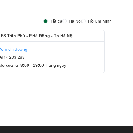
Tất cả
Hà Nội
Hồ Chí Minh
 58 Trần Phú - P.Hà Đông - Tp.Hà Nội
Xem chỉ đường
0944 283 283
Mở cửa từ
8:00 - 19:00
hàng ngày