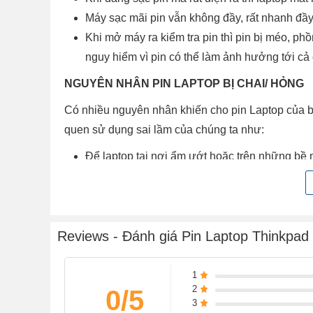
Máy sạc mãi pin vẫn không đầy, rất nhanh đầ
Khi mở máy ra kiểm tra pin thì pin bị méo, ph
nguy hiểm vì pin có thể làm ảnh hưởng tới cả 
NGUYÊN NHÂN PIN LAPTOP BỊ CHAI/ HỎNG
Có nhiều nguyên nhân khiến cho pin Laptop của bạ
quen sử dụng sai lầm của chúng ta như:
Để laptop tại nơi ẩm ướt hoặc trên những bề 
này nếu kéo dài sẽ làm ảnh hưởng trầm trọng đ
Sử dụng máy trong thời gian quá lâu.
Máy chứa nhiều phần mềm nặng như: photos
Reviews - Đánh giá Pin Laptop Thinkp
Khi sử dụng laptop không cắm sạc, thời lượ
Khi sử dụng máy có cắm sạc, máy dễ bị nóng 
Xuất hiện dấu chéo đỏ ở biểu tượng pin (chứ
1
2
0/5
Pin laptop bị phồng hoặc chảy nước.
3
Biểu tượng hiển thị pin trên thanh taskbar vẫn